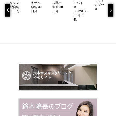
ソフト
キシン
キサム
ル配合
ンバイ
カプセ
配合錠
酸錠 30
顆粒 30
オ
ル
30日分
日分
日分
（SIWON-
BIO）3
包