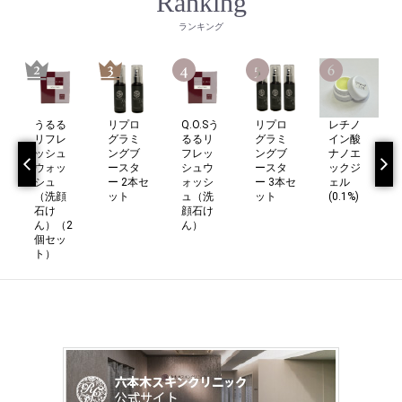
Ranking
ランキング
うるる
Q.O.Sう
リプロ
レチノ
リプロ
リフレ
るるリ
グラミ
イン酸
グラミ
ッシュ
フレッ
ングブ
ナノエ
ングブ
％）
ウォッ
シュウ
ースタ
ックジ
ースタ
シュ
ォッシ
ー 3本セ
ェル
ー 2本セ
（洗顔
ュ（洗
ット
(0.1%)
ット
石け
顔石け
ん）（2
ん）
個セッ
ト）