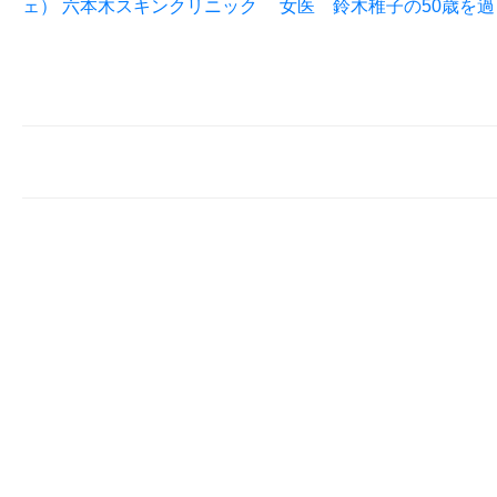
ェ） 六本木スキンクリニック 女医 鈴木稚子の50歳を過ぎても 