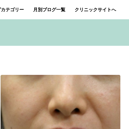
グカテゴリー
月別ブログ一覧
クリニックサイトへ
ー・アトピー・花粉症
2026年1月
2025年12月
アートメイク
2025年11月
イボクリア
ジェネシスレーザー
スキンケア
タトゥー・刺青除去
み（ニキビ痕のクレーター）オリジナルピーリング
プチ整形
ボトックス修正
ボトックス注射
商品
成長因子ピーリング
毛穴の開き・黒ずみ治療
アンチエイジング
肝斑治療
脂肪溶解注射
Ｇレーザー