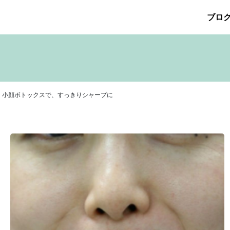
ブロ
026年5月
その他の治療
2026年4月
たるみ治療
ほくろ除去
2026年3月
アザ治療
2026年2月
アレルギ
プリメント
サリチル酸マクロゴールピーリング
2025年10月
2025年9月
シワ治療
療
ニキビ痕の凹み（ニキビ痕のクレーター）
ニキビ痕の凹
ヒアルロン酸分解除去
ヒアルロン酸注入
ピアス
ブログ
。小顔ボトックスで、すっきりシャープに
ット
ロアキュティン
保険診療・一般診療
健康
化粧品
点滴
炭酸ガスレーザー
猫
癌
目の下のくま治療
美肌・
注射（BNLS）
花粉症
血管開き
雑誌掲載
食べ物
ＹＡ