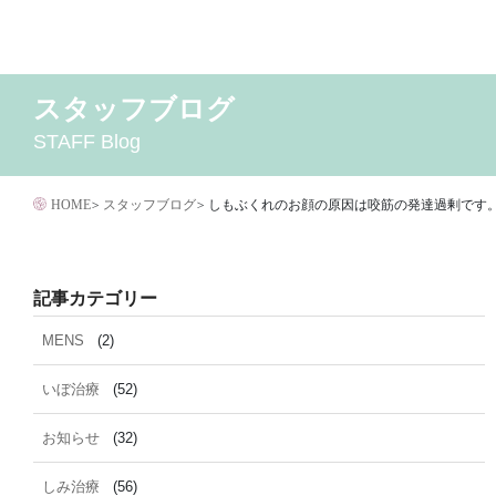
コ
ン
テ
スタッフブログ
2026年8月
MENS
いぼ治療
2026年7月
お知らせ
しみ治療
2026年6月
その他
2
ン
STAFF Blog
イボクリア
ウルセラ
キャンペーン
クリニック
サ
ツ
ダイエット
トーニング
ニキビクリア
ニキビ治
へ
ニキビ跡・凹みクレーター治療
ニキビ跡治療
HOME
>
スタッフブログ
>
しもぶくれのお顔の原因は咬筋の発達過剰です
ス
マイクロボトックス
メディア
メディカルダイエ
キ
毛穴用プラグピーリング
水光注射
注射・
ッ
記事カテゴリー
脂肪溶解
プ
MENS
(2)
いぼ治療
(52)
お知らせ
(32)
しみ治療
(56)