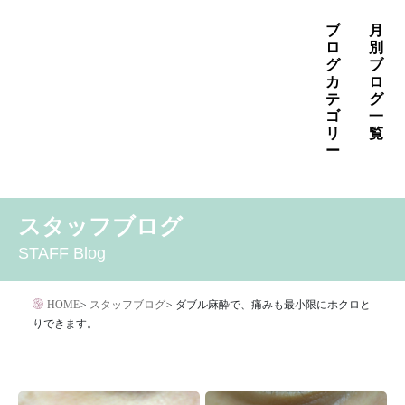
コ
ブ
月
ン
ロ
別
グ
ブ
テ
カ
ロ
ン
テ
グ
ゴ
一
ツ
リ
覧
へ
ー
ス
2026年8月
2026年7月
2026年6月
キ
MENS
いぼ治療
お知らせ
しみ治療
その他
2026年5月
2026年4月
2026年3月
スタッフブログ
ッ
その他の治療
たるみ治療
ほくろ除去
アザ治療
2026年2月
2026年1月
2025年12月
プ
STAFF Blog
アレルギー・アトピー・花粉症
アートメイク
2025年11月
2025年10月
2025年9月
イボクリア
イボクリア
ウルセラ
キャンペーン
HOME
>
スタッフブログ
>
ダブル麻酔で、痛みも最小限にホクロと
クリニック
サプリメント
りできます。
サリチル酸マクロゴールピーリング
シワ治療
ジェネシスレーザー
スキンケア
タトゥー・刺青除去
ダイエット
トーニング