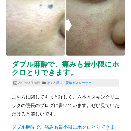
ニキビクリア
ニキビ治療
ニキビ痕の凹み（ニキビ痕のクレーター）
ニキビ痕の凹み（ニキビ痕のクレーター）オリジナル
ピーリング
ニキビ跡・凹みクレーター治療
ニキビ跡治療
ヒアルロン酸分解除去
ヒアルロン酸注入
ピアス
ブログ
プチ整形
ボトックス修正
ボトックス注射
ダブル麻酔で、痛みも最小限にホ
マイクロボトックス
メディア
クロとりできます。
メディカルダイエット
ロアキュティン
保険診療・一般診療
健康
化粧品
商品
2022年3月28日
ほくろ除去
炭酸ガスレーザー
成長因子ピーリング
毛穴の開き・黒ずみ治療
こちらに関してもっと詳しく、六本木スキンクリニ
毛穴用プラグピーリング
水光注射
注射・点滴
ックの院長のブログに書いています。ぜひ見ていた
炭酸ガスレーザー
猫
癌
目の下のくま治療
だけると嬉しいです。
美肌・アンチエイジング
肝斑治療
脂肪溶解注射
脂肪溶解注射（BNLS）
花粉症
血管開き
ダブル麻酔で、痛みも最小限にホクロとりできま