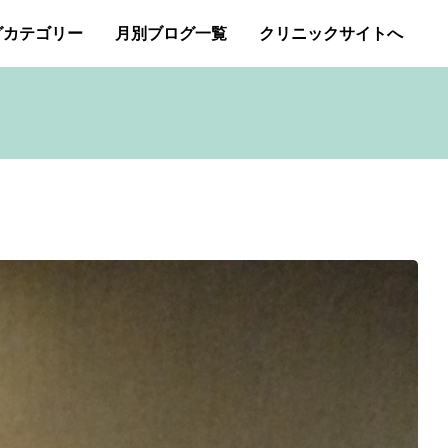
グカテゴリー
月別ブログ一覧
クリニックサイトへ
ー・アトピー・花粉症
2026年1月
2025年12月
アートメイク
2025年11月
イボクリア
ジェネシスレーザー
スキンケア
タトゥー・刺青除去
み（ニキビ痕のクレーター）オリジナルピーリング
プチ整形
ボトックス修正
ボトックス注射
商品
成長因子ピーリング
毛穴の開き・黒ずみ治療
アンチエイジング
肝斑治療
脂肪溶解注射
Ｇレーザー