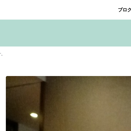
ブロ
026年5月
その他の治療
2026年4月
たるみ治療
ほくろ除去
2026年3月
アザ治療
2026年2月
アレルギ
プリメント
サリチル酸マクロゴールピーリング
2025年10月
2025年9月
シワ治療
療
ニキビ痕の凹み（ニキビ痕のクレーター）
ニキビ痕の凹
ヒアルロン酸分解除去
ヒアルロン酸注入
ピアス
ブログ
す。
ット
ロアキュティン
保険診療・一般診療
健康
化粧品
点滴
炭酸ガスレーザー
猫
癌
目の下のくま治療
美肌・
注射（BNLS）
花粉症
血管開き
雑誌掲載
食べ物
ＹＡ