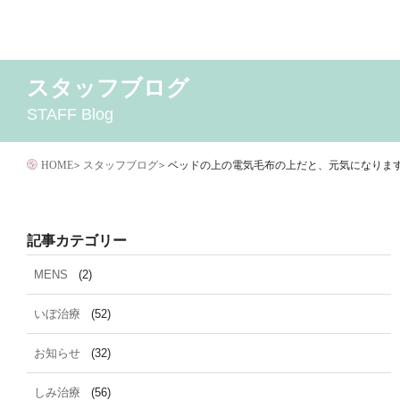
コ
ン
テ
スタッフブログ
2026年8月
MENS
いぼ治療
2026年7月
お知らせ
しみ治療
2026年6月
その他
2
ン
STAFF Blog
イボクリア
ウルセラ
キャンペーン
クリニック
サ
ツ
ダイエット
トーニング
ニキビクリア
ニキビ治
へ
ニキビ跡・凹みクレーター治療
ニキビ跡治療
HOME
>
スタッフブログ
>
ベッドの上の電気毛布の上だと、元気になりま
ス
マイクロボトックス
メディア
メディカルダイエ
キ
毛穴用プラグピーリング
水光注射
注射・
ッ
記事カテゴリー
脂肪溶解
プ
MENS
(2)
いぼ治療
(52)
お知らせ
(32)
しみ治療
(56)