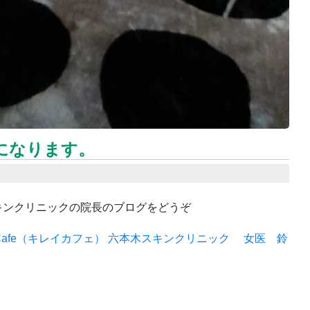
になります。
キンクリニックの院長のブログをどうぞ
i-Cafe（キレイカフェ） 六本木スキンクリニック 女医 鈴