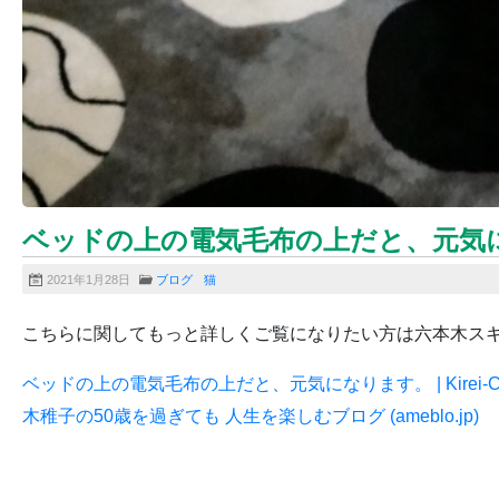
ベッドの上の電気毛布の上だと、元気
2021年1月28日
ブログ
猫
こちらに関してもっと詳しくご覧になりたい方は六本木ス
ベッドの上の電気毛布の上だと、元気になります。 | Kire
木稚子の50歳を過ぎても 人生を楽しむブログ (ameblo.jp)