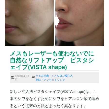
ニキビクリア
ニキビ治療
ニキビ痕の凹み（ニキビ痕のクレーター）
ニキビ痕の凹み（ニキビ痕のクレーター）オリジナル
ピーリング
ニキビ跡・凹みクレーター治療
ニキビ跡治療
ヒアルロン酸分解除去
ヒアルロン酸注入
ピアス
ブログ
プチ整形
ボトックス修正
ボトックス注射
メスもレーザーも使わないでに
マイクロボトックス
メディア
自然なリフトアップ ビスタシ
メディカルダイエット
ロアキュティン
ェイプ(VISTA shape)
保険診療・一般診療
健康
化粧品
商品
成長因子ピーリング
毛穴の開き・黒ずみ治療
たるみ治療
ヒアルロン酸注入
2020年4月2
日
美肌・アンチエイジング
毛穴用プラグピーリング
水光注射
注射・点滴
炭酸ガスレーザー
猫
癌
目の下のくま治療
新しい注入法ビスタシェイプ(VISTA shape)は、１
美肌・アンチエイジング
肝斑治療
脂肪溶解注射
本のシワをなくすためにシワをヒアルロン酸で埋め
脂肪溶解注射（BNLS）
花粉症
血管開き
るという従来の方法とまったく異なります。