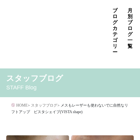
コ
ブ
月
ン
ロ
別
グ
ブ
テ
カ
ロ
ン
テ
グ
ゴ
一
ツ
リ
覧
へ
ー
ス
2026年8月
2026年7月
2026年6月
キ
MENS
いぼ治療
お知らせ
しみ治療
その他
2026年5月
2026年4月
2026年3月
スタッフブログ
ッ
その他の治療
たるみ治療
ほくろ除去
アザ治療
2026年2月
2026年1月
2025年12月
プ
STAFF Blog
アレルギー・アトピー・花粉症
アートメイク
2025年11月
2025年10月
2025年9月
イボクリア
イボクリア
ウルセラ
キャンペーン
HOME
>
スタッフブログ
>
メスもレーザーも使わないでに自然なリ
クリニック
サプリメント
フトアップ ビスタシェイプ(VISTA shape)
サリチル酸マクロゴールピーリング
シワ治療
ジェネシスレーザー
スキンケア
タトゥー・刺青除去
ダイエット
トーニング