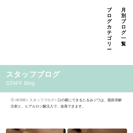
コ
ブ
月
ン
ロ
別
グ
ブ
テ
カ
ロ
ン
テ
グ
ゴ
一
ツ
リ
覧
へ
ー
ス
2026年8月
2026年7月
2026年6月
キ
MENS
いぼ治療
お知らせ
しみ治療
その他
2026年5月
2026年4月
2026年3月
スタッフブログ
ッ
その他の治療
たるみ治療
ほくろ除去
アザ治療
2026年2月
2026年1月
2025年12月
プ
STAFF Blog
アレルギー・アトピー・花粉症
アートメイク
2025年11月
2025年10月
2025年9月
イボクリア
イボクリア
ウルセラ
キャンペーン
HOME
>
スタッフブログ
>
口の横にできるたるみジワは、脂肪溶解
クリニック
サプリメント
注射と、ヒアルロン酸注入で、改善できます。
サリチル酸マクロゴールピーリング
シワ治療
ジェネシスレーザー
スキンケア
タトゥー・刺青除去
ダイエット
トーニング