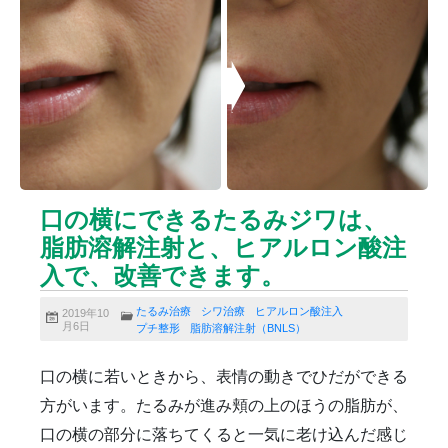
ニキビクリア
ニキビ治療
ニキビ痕の凹み（ニキビ痕のクレーター）
ニキビ痕の凹み（ニキビ痕のクレーター）オリジナル
ピーリング
ニキビ跡・凹みクレーター治療
ニキビ跡治療
ヒアルロン酸分解除去
ヒアルロン酸注入
ピアス
ブログ
プチ整形
ボトックス修正
ボトックス注射
口の横にできるたるみジワは、
マイクロボトックス
メディア
脂肪溶解注射と、ヒアルロン酸注
メディカルダイエット
ロアキュティン
入で、改善できます。
保険診療・一般診療
健康
化粧品
商品
成長因子ピーリング
毛穴の開き・黒ずみ治療
たるみ治療
シワ治療
ヒアルロン酸注入
2019年10
月6日
プチ整形
脂肪溶解注射（BNLS）
毛穴用プラグピーリング
水光注射
注射・点滴
炭酸ガスレーザー
猫
癌
目の下のくま治療
口の横に若いときから、表情の動きでひだができる
美肌・アンチエイジング
肝斑治療
脂肪溶解注射
方がいます。たるみが進み頬の上のほうの脂肪が、
脂肪溶解注射（BNLS）
花粉症
血管開き
口の横の部分に落ちてくると一気に老け込んだ感じ