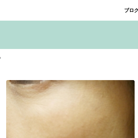
ブロ
026年5月
その他の治療
2026年4月
たるみ治療
ほくろ除去
2026年3月
アザ治療
2026年2月
アレルギ
プリメント
サリチル酸マクロゴールピーリング
2025年10月
2025年9月
シワ治療
療
ニキビ痕の凹み（ニキビ痕のクレーター）
ニキビ痕の凹
ヒアルロン酸分解除去
ヒアルロン酸注入
ピアス
ブログ
も
ット
ロアキュティン
保険診療・一般診療
健康
化粧品
点滴
炭酸ガスレーザー
猫
癌
目の下のくま治療
美肌・
注射（BNLS）
花粉症
血管開き
雑誌掲載
食べ物
ＹＡ