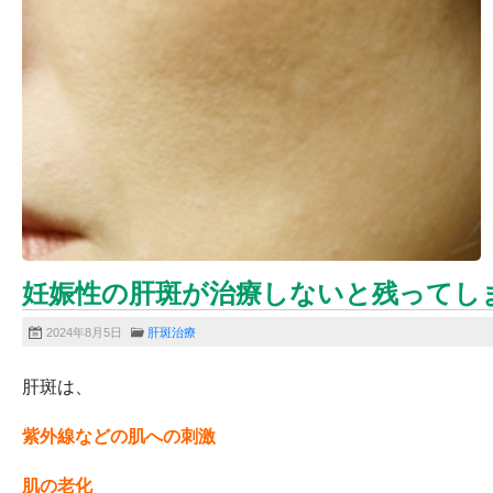
妊娠性の肝斑が治療しないと残ってし
2024年8月5日
肝斑治療
肝斑は、
紫外線などの肌への刺激
肌の老化