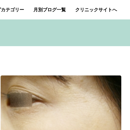
グカテゴリー
月別ブログ一覧
クリニックサイトへ
ー・アトピー・花粉症
2026年1月
2025年12月
アートメイク
2025年11月
イボクリア
ジェネシスレーザー
スキンケア
タトゥー・刺青除去
み（ニキビ痕のクレーター）オリジナルピーリング
プチ整形
ボトックス修正
ボトックス注射
商品
成長因子ピーリング
毛穴の開き・黒ずみ治療
アンチエイジング
肝斑治療
脂肪溶解注射
Ｇレーザー