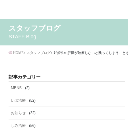
コ
ン
テ
スタッフブログ
2026年8月
MENS
いぼ治療
2026年7月
お知らせ
しみ治療
2026年6月
その他
2
ン
STAFF Blog
イボクリア
ウルセラ
キャンペーン
クリニック
サ
ツ
ダイエット
トーニング
ニキビクリア
ニキビ治
へ
ニキビ跡・凹みクレーター治療
ニキビ跡治療
HOME
>
スタッフブログ
>
妊娠性の肝斑が治療しないと残ってしまうこと
ス
マイクロボトックス
メディア
メディカルダイエ
キ
毛穴用プラグピーリング
水光注射
注射・
ッ
記事カテゴリー
脂肪溶解
プ
MENS
(2)
いぼ治療
(52)
お知らせ
(32)
しみ治療
(56)