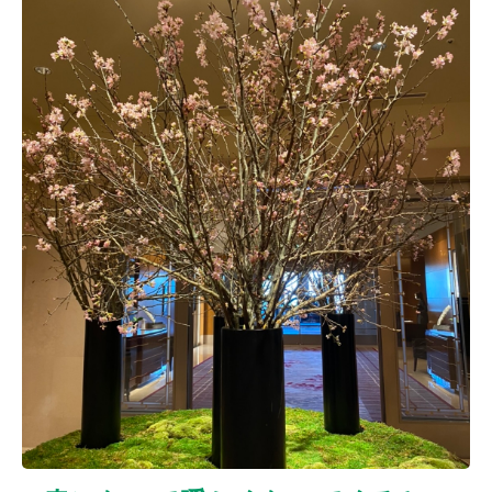
ニキビクリア
ニキビ治療
ニキビ痕の凹み（ニキビ痕のクレーター）
ニキビ痕の凹み（ニキビ痕のクレーター）オリジナル
ピーリング
ニキビ跡・凹みクレーター治療
ニキビ跡治療
ヒアルロン酸分解除去
ヒアルロン酸注入
ピアス
ブログ
プチ整形
ボトックス修正
ボトックス注射
マイクロボトックス
メディア
メディカルダイエット
ロアキュティン
保険診療・一般診療
健康
化粧品
商品
成長因子ピーリング
毛穴の開き・黒ずみ治療
毛穴用プラグピーリング
水光注射
注射・点滴
炭酸ガスレーザー
猫
癌
目の下のくま治療
美肌・アンチエイジング
肝斑治療
脂肪溶解注射
脂肪溶解注射（BNLS）
花粉症
血管開き