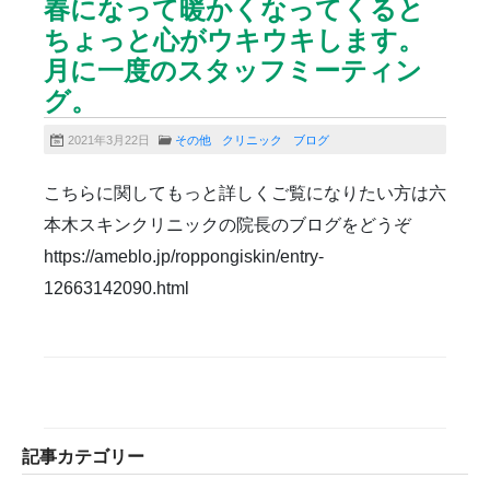
雑誌掲載
食べ物
ＹＡＧレーザー
春になって暖かくなってくると
ちょっと心がウキウキします。
月に一度のスタッフミーティン
グ。
2021年3月22日
その他
クリニック
ブログ
こちらに関してもっと詳しくご覧になりたい方は六
本木スキンクリニックの院長のブログをどうぞ
https://ameblo.jp/roppongiskin/entry-
12663142090.html
記事カテゴリー