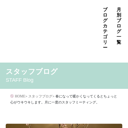
コ
ブ
月
ン
ロ
別
グ
ブ
テ
カ
ロ
ン
テ
グ
ゴ
一
ツ
リ
覧
へ
ー
ス
2026年8月
2026年7月
2026年6月
キ
MENS
いぼ治療
お知らせ
しみ治療
その他
2026年5月
2026年4月
2026年3月
スタッフブログ
ッ
その他の治療
たるみ治療
ほくろ除去
アザ治療
2026年2月
2026年1月
2025年12月
プ
STAFF Blog
アレルギー・アトピー・花粉症
アートメイク
2025年11月
2025年10月
2025年9月
イボクリア
イボクリア
ウルセラ
キャンペーン
HOME
>
スタッフブログ
>
春になって暖かくなってくるとちょっと
クリニック
サプリメント
心がウキウキします。月に一度のスタッフミーティング。
サリチル酸マクロゴールピーリング
シワ治療
ジェネシスレーザー
スキンケア
タトゥー・刺青除去
ダイエット
トーニング