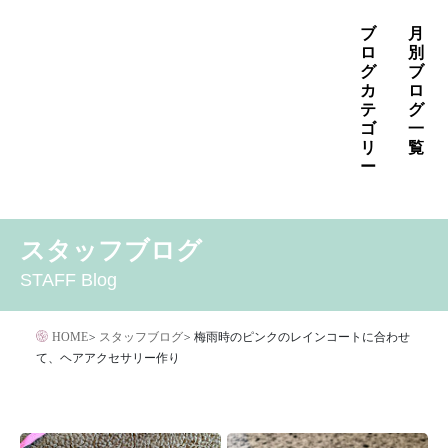
コ
ブ
月
ン
ロ
別
グ
ブ
テ
カ
ロ
ン
テ
グ
ゴ
一
ツ
リ
覧
へ
ー
ス
2026年8月
2026年7月
2026年6月
キ
MENS
いぼ治療
お知らせ
しみ治療
その他
2026年5月
2026年4月
2026年3月
スタッフブログ
ッ
その他の治療
たるみ治療
ほくろ除去
アザ治療
2026年2月
2026年1月
2025年12月
プ
STAFF Blog
アレルギー・アトピー・花粉症
アートメイク
2025年11月
2025年10月
2025年9月
イボクリア
イボクリア
ウルセラ
キャンペーン
HOME
>
スタッフブログ
>
梅雨時のピンクのレインコートに合わせ
クリニック
サプリメント
て、ヘアアクセサリー作り
サリチル酸マクロゴールピーリング
シワ治療
ジェネシスレーザー
スキンケア
タトゥー・刺青除去
ダイエット
トーニング