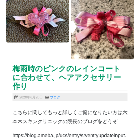
ニキビクリア
ニキビ治療
ニキビ痕の凹み（ニキビ痕のクレーター）
ニキビ痕の凹み（ニキビ痕のクレーター）オリジナル
ピーリング
ニキビ跡・凹みクレーター治療
ニキビ跡治療
ヒアルロン酸分解除去
ヒアルロン酸注入
ピアス
ブログ
プチ整形
ボトックス修正
ボトックス注射
梅雨時のピンクのレインコート
マイクロボトックス
メディア
に合わせて、ヘアアクセサリー
メディカルダイエット
ロアキュティン
作り
保険診療・一般診療
健康
化粧品
商品
成長因子ピーリング
毛穴の開き・黒ずみ治療
2020年6月26日
ブログ
毛穴用プラグピーリング
水光注射
注射・点滴
こちらに関してもっと詳しくご覧になりたい方は六
炭酸ガスレーザー
猫
癌
目の下のくま治療
本木スキンクリニックの院長のブログをどうぞ
美肌・アンチエイジング
肝斑治療
脂肪溶解注射
脂肪溶解注射（BNLS）
花粉症
血管開き
https://blog.ameba.jp/ucs/entry/srventryupdateinput.