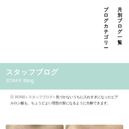
コ
ブ
月
ン
ロ
別
グ
ブ
テ
カ
ロ
ン
テ
グ
ゴ
一
ツ
リ
覧
へ
ー
ス
2026年8月
2026年7月
2026年6月
キ
MENS
いぼ治療
お知らせ
しみ治療
その他
2026年5月
2026年4月
2026年3月
スタッフブログ
ッ
その他の治療
たるみ治療
ほくろ除去
アザ治療
2026年2月
2026年1月
2025年12月
プ
STAFF Blog
アレルギー・アトピー・花粉症
アートメイク
2025年11月
2025年10月
2025年9月
イボクリア
イボクリア
ウルセラ
キャンペーン
HOME
>
スタッフブログ
>
気づかないうちに入れすぎになったヒア
クリニック
サプリメント
ルロン酸も、ちょうどよい理想の形になるように分解できます。
サリチル酸マクロゴールピーリング
シワ治療
ジェネシスレーザー
スキンケア
タトゥー・刺青除去
ダイエット
トーニング