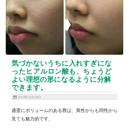
ニキビクリア
ニキビ治療
ニキビ痕の凹み（ニキビ痕のクレーター）
ニキビ痕の凹み（ニキビ痕のクレーター）オリジナル
ピーリング
ニキビ跡・凹みクレーター治療
ニキビ跡治療
ヒアルロン酸分解除去
ヒアルロン酸注入
ピアス
ブログ
プチ整形
ボトックス修正
ボトックス注射
気づかないうちに入れすぎにな
マイクロボトックス
メディア
ったヒアルロン酸も、ちょうど
メディカルダイエット
ロアキュティン
よい理想の形になるように分解
保険診療・一般診療
健康
化粧品
商品
できます。
成長因子ピーリング
毛穴の開き・黒ずみ治療
毛穴用プラグピーリング
水光注射
注射・点滴
2023年10月23日
炭酸ガスレーザー
猫
癌
目の下のくま治療
適度にボリュームのある唇は、異性からも同性から
美肌・アンチエイジング
肝斑治療
脂肪溶解注射
見ても魅力的です。
脂肪溶解注射（BNLS）
花粉症
血管開き