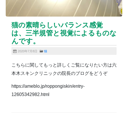
雑誌掲載
食べ物
ＹＡＧレーザー
猫の素晴らしいバランス感覚
は、三半規管と視覚によるものな
んです。
2020年7月8日
猫
こちらに関してもっと詳しくご覧になりたい方は六
本木スキンクリニックの院長のブログをどうぞ
https://ameblo.jp/roppongiskin/entry-
12605342982.html