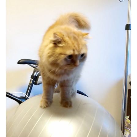
ニキビクリア
ニキビ治療
ニキビ痕の凹み（ニキビ痕のクレーター）
ニキビ痕の凹み（ニキビ痕のクレーター）オリジナル
ピーリング
ニキビ跡・凹みクレーター治療
ニキビ跡治療
ヒアルロン酸分解除去
ヒアルロン酸注入
ピアス
ブログ
プチ整形
ボトックス修正
ボトックス注射
マイクロボトックス
メディア
メディカルダイエット
ロアキュティン
保険診療・一般診療
健康
化粧品
商品
成長因子ピーリング
毛穴の開き・黒ずみ治療
毛穴用プラグピーリング
水光注射
注射・点滴
炭酸ガスレーザー
猫
癌
目の下のくま治療
美肌・アンチエイジング
肝斑治療
脂肪溶解注射
脂肪溶解注射（BNLS）
花粉症
血管開き