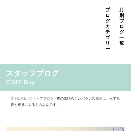
コ
ブ
月
ン
ロ
別
グ
ブ
テ
カ
ロ
ン
テ
グ
ゴ
一
ツ
リ
覧
へ
ー
ス
2026年8月
2026年7月
2026年6月
キ
MENS
いぼ治療
お知らせ
しみ治療
その他
2026年5月
2026年4月
2026年3月
スタッフブログ
ッ
その他の治療
たるみ治療
ほくろ除去
アザ治療
2026年2月
2026年1月
2025年12月
プ
STAFF Blog
アレルギー・アトピー・花粉症
アートメイク
2025年11月
2025年10月
2025年9月
イボクリア
イボクリア
ウルセラ
キャンペーン
HOME
>
スタッフブログ
>
猫の素晴らしいバランス感覚は、三半規
クリニック
サプリメント
管と視覚によるものなんです。
サリチル酸マクロゴールピーリング
シワ治療
ジェネシスレーザー
スキンケア
タトゥー・刺青除去
ダイエット
トーニング