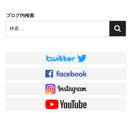
ブログ内検索
検
検
索:
索