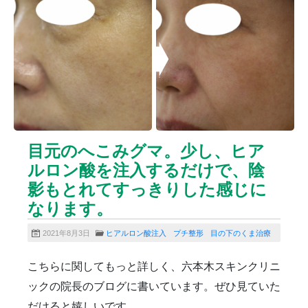
ニキビクリア
ニキビ治療
ニキビ痕の凹み（ニキビ痕のクレーター）
ニキビ痕の凹み（ニキビ痕のクレーター）オリジナル
ピーリング
ニキビ跡・凹みクレーター治療
ニキビ跡治療
ヒアルロン酸分解除去
ヒアルロン酸注入
ピアス
ブログ
プチ整形
ボトックス修正
ボトックス注射
目元のへこみグマ。少し、ヒア
マイクロボトックス
メディア
ルロン酸を注入するだけで、陰
メディカルダイエット
ロアキュティン
影もとれてすっきりした感じに
保険診療・一般診療
健康
化粧品
商品
なります。
成長因子ピーリング
毛穴の開き・黒ずみ治療
毛穴用プラグピーリング
水光注射
注射・点滴
2021年8月3日
ヒアルロン酸注入
プチ整形
目の下のくま治療
炭酸ガスレーザー
猫
癌
目の下のくま治療
こちらに関してもっと詳しく、六本木スキンクリニ
美肌・アンチエイジング
肝斑治療
脂肪溶解注射
ックの院長のブログに書いています。ぜひ見ていた
脂肪溶解注射（BNLS）
花粉症
血管開き
だけると嬉しいです。