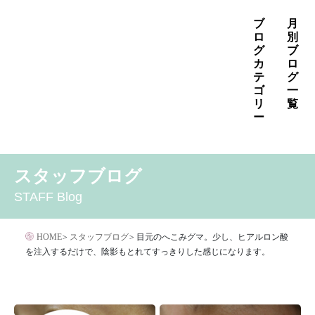
コ
ブ
月
ン
ロ
別
グ
ブ
テ
カ
ロ
ン
テ
グ
ゴ
一
ツ
リ
覧
へ
ー
ス
2026年8月
2026年7月
2026年6月
キ
MENS
いぼ治療
お知らせ
しみ治療
その他
2026年5月
2026年4月
2026年3月
スタッフブログ
ッ
その他の治療
たるみ治療
ほくろ除去
アザ治療
2026年2月
2026年1月
2025年12月
プ
STAFF Blog
アレルギー・アトピー・花粉症
アートメイク
2025年11月
2025年10月
2025年9月
イボクリア
イボクリア
ウルセラ
キャンペーン
HOME
>
スタッフブログ
>
目元のへこみグマ。少し、ヒアルロン酸
クリニック
サプリメント
を注入するだけで、陰影もとれてすっきりした感じになります。
サリチル酸マクロゴールピーリング
シワ治療
ジェネシスレーザー
スキンケア
タトゥー・刺青除去
ダイエット
トーニング