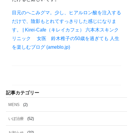
雑誌掲載
食べ物
ＹＡＧレーザー
目元のへこみグマ。少し、ヒアルロン酸を注入する
だけで、陰影もとれてすっきりした感じになりま
す。 | Kirei-Cafe（キレイカフェ） 六本木スキンク
リニック 女医 鈴木稚子の50歳を過ぎても 人生
を楽しむブログ (ameblo.jp)
記事カテゴリー
MENS
(2)
いぼ治療
(52)
お知らせ
(32)