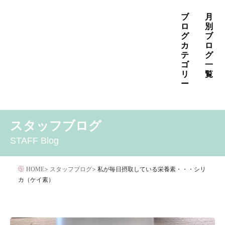
コ
ブ
月
ン
ロ
別
グ
ブ
テ
カ
ロ
ン
テ
グ
ゴ
一
ツ
リ
覧
へ
ー
ス
2026年8月
2026年7月
2026年6月
キ
MENS
いぼ治療
お知らせ
しみ治療
その他
2026年5月
2026年4月
2026年3月
スタッフブログ
ッ
その他の治療
たるみ治療
ほくろ除去
アザ治療
2026年2月
2026年1月
2025年12月
プ
STAFF Blog
アレルギー・アトピー・花粉症
アートメイク
2025年11月
2025年10月
2025年9月
イボクリア
イボクリア
ウルセラ
キャンペーン
HOME
>
スタッフブログ
>
私が毎日摂取している栄養素・・・シリ
クリニック
サプリメント
カ（ケイ素）
サリチル酸マクロゴールピーリング
シワ治療
ジェネシスレーザー
スキンケア
タトゥー・刺青除去
ダイエット
トーニング