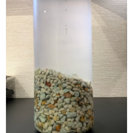
ニキビクリア
ニキビ治療
ニキビ痕の凹み（ニキビ痕のクレーター）
ニキビ痕の凹み（ニキビ痕のクレーター）オリジナル
ピーリング
ニキビ跡・凹みクレーター治療
ニキビ跡治療
ヒアルロン酸分解除去
ヒアルロン酸注入
ピアス
ブログ
プチ整形
ボトックス修正
ボトックス注射
マイクロボトックス
メディア
メディカルダイエット
ロアキュティン
保険診療・一般診療
健康
化粧品
商品
成長因子ピーリング
毛穴の開き・黒ずみ治療
毛穴用プラグピーリング
水光注射
注射・点滴
炭酸ガスレーザー
猫
癌
目の下のくま治療
美肌・アンチエイジング
肝斑治療
脂肪溶解注射
脂肪溶解注射（BNLS）
花粉症
血管開き