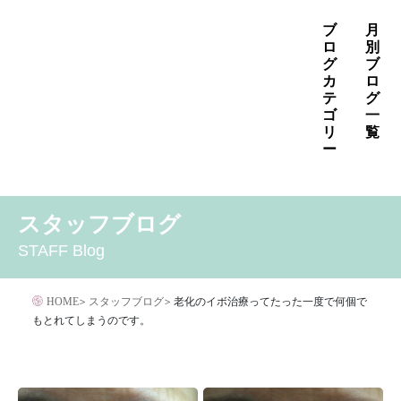
コ
ブ
月
ン
ロ
別
グ
ブ
テ
カ
ロ
ン
テ
グ
ゴ
一
ツ
リ
覧
へ
ー
ス
2026年8月
2026年7月
2026年6月
キ
MENS
いぼ治療
お知らせ
しみ治療
その他
2026年5月
2026年4月
2026年3月
スタッフブログ
ッ
その他の治療
たるみ治療
ほくろ除去
アザ治療
2026年2月
2026年1月
2025年12月
プ
STAFF Blog
アレルギー・アトピー・花粉症
アートメイク
2025年11月
2025年10月
2025年9月
イボクリア
イボクリア
ウルセラ
キャンペーン
HOME
>
スタッフブログ
>
老化のイボ治療ってたった一度で何個で
クリニック
サプリメント
もとれてしまうのです。
サリチル酸マクロゴールピーリング
シワ治療
ジェネシスレーザー
スキンケア
タトゥー・刺青除去
ダイエット
トーニング