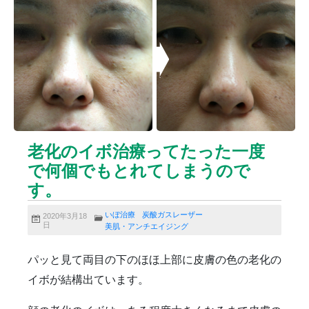
ニキビクリア
ニキビ治療
ニキビ痕の凹み（ニキビ痕のクレーター）
ニキビ痕の凹み（ニキビ痕のクレーター）オリジナル
ピーリング
ニキビ跡・凹みクレーター治療
ニキビ跡治療
ヒアルロン酸分解除去
ヒアルロン酸注入
ピアス
ブログ
プチ整形
ボトックス修正
ボトックス注射
老化のイボ治療ってたった一度
マイクロボトックス
メディア
で何個でもとれてしまうので
メディカルダイエット
ロアキュティン
す。
保険診療・一般診療
健康
化粧品
商品
成長因子ピーリング
毛穴の開き・黒ずみ治療
いぼ治療
炭酸ガスレーザー
2020年3月18
日
美肌・アンチエイジング
毛穴用プラグピーリング
水光注射
注射・点滴
炭酸ガスレーザー
猫
癌
目の下のくま治療
パッと見て両目の下のほほ上部に皮膚の色の老化の
美肌・アンチエイジング
肝斑治療
脂肪溶解注射
イボが結構出ています。
脂肪溶解注射（BNLS）
花粉症
血管開き