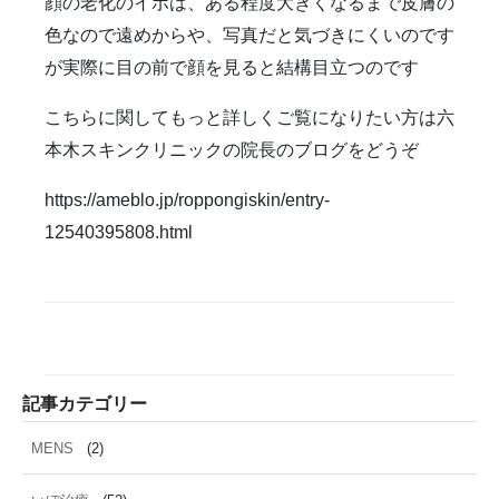
雑誌掲載
食べ物
ＹＡＧレーザー
顔の老化のイボは、ある程度大きくなるまで皮膚の
色なので遠めからや、写真だと気づきにくいのです
が実際に目の前で顔を見ると結構目立つのです
こちらに関してもっと詳しくご覧になりたい方は六
本木スキンクリニックの院長のブログをどうぞ
https://ameblo.jp/roppongiskin/entry-
12540395808.html
記事カテゴリー
MENS
(2)