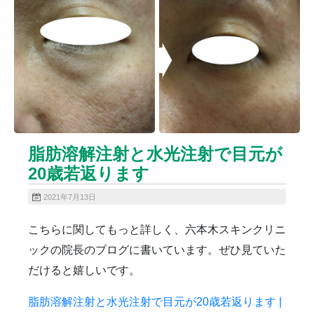
ニキビクリア
ニキビ治療
ニキビ痕の凹み（ニキビ痕のクレーター）
ニキビ痕の凹み（ニキビ痕のクレーター）オリジナル
ピーリング
ニキビ跡・凹みクレーター治療
ニキビ跡治療
ヒアルロン酸分解除去
ヒアルロン酸注入
ピアス
ブログ
プチ整形
ボトックス修正
ボトックス注射
脂肪溶解注射と水光注射で目元が
マイクロボトックス
メディア
20歳若返ります
メディカルダイエット
ロアキュティン
保険診療・一般診療
健康
化粧品
商品
2021年7月13日
成長因子ピーリング
毛穴の開き・黒ずみ治療
こちらに関してもっと詳しく、六本木スキンクリニ
毛穴用プラグピーリング
水光注射
注射・点滴
ックの院長のブログに書いています。ぜひ見ていた
炭酸ガスレーザー
猫
癌
目の下のくま治療
だけると嬉しいです。
美肌・アンチエイジング
肝斑治療
脂肪溶解注射
脂肪溶解注射（BNLS）
花粉症
血管開き
脂肪溶解注射と水光注射で目元が20歳若返ります |