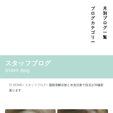
コ
ブ
月
ン
ロ
別
グ
ブ
テ
カ
ロ
ン
テ
グ
ゴ
一
ツ
リ
覧
へ
ー
ス
2026年8月
2026年7月
2026年6月
キ
MENS
いぼ治療
お知らせ
しみ治療
その他
2026年5月
2026年4月
2026年3月
スタッフブログ
ッ
その他の治療
たるみ治療
ほくろ除去
アザ治療
2026年2月
2026年1月
2025年12月
プ
STAFF Blog
アレルギー・アトピー・花粉症
アートメイク
2025年11月
2025年10月
2025年9月
イボクリア
イボクリア
ウルセラ
キャンペーン
HOME
>
スタッフブログ
>
脂肪溶解注射と水光注射で目元が20歳若
クリニック
サプリメント
返ります
サリチル酸マクロゴールピーリング
シワ治療
ジェネシスレーザー
スキンケア
タトゥー・刺青除去
ダイエット
トーニング