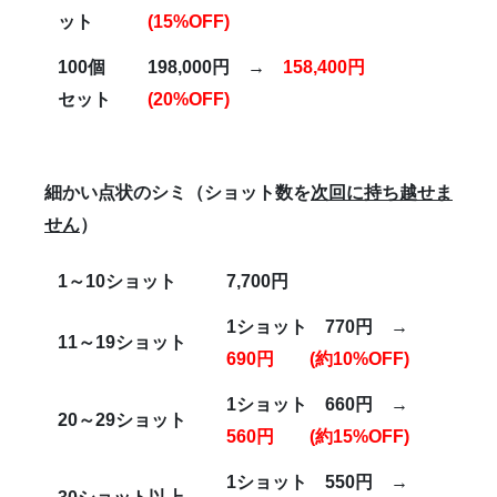
ット
(15%OFF)
100
個
198,000
円 →
158,400
円
セット
(20%OFF)
細かい点状のシミ（ショット数を
次回に持ち越せま
せん
）
1
～
10
ショット
7,700
円
1
ショット
770
円 →
11
～
19
ショット
690
円
(
約
10%OFF)
1
ショット
660
円 →
20
～
29
ショット
560
円
(
約
15%OFF)
1
ショット
550
円 →