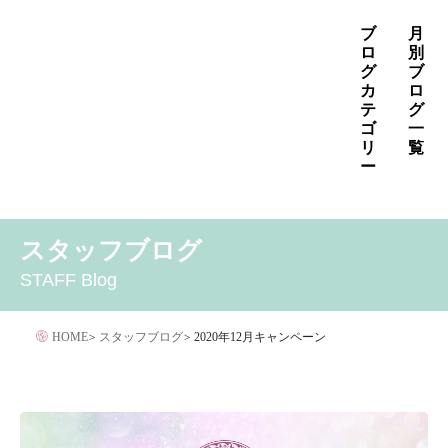
コ
ブ
月
ン
ロ
別
グ
ブ
テ
カ
ロ
ン
テ
グ
ゴ
一
ツ
リ
覧
へ
ー
ス
2026年8月
2026年7月
2026年6月
キ
MENS
いぼ治療
お知らせ
しみ治療
その他
2026年5月
2026年4月
2026年3月
スタッフブログ
ッ
その他の治療
たるみ治療
ほくろ除去
アザ治療
2026年2月
2026年1月
2025年12月
プ
STAFF Blog
アレルギー・アトピー・花粉症
アートメイク
2025年11月
2025年10月
2025年9月
イボクリア
イボクリア
ウルセラ
キャンペーン
HOME
>
スタッフブログ
>
2020年12月キャンペーン
クリニック
サプリメント
サリチル酸マクロゴールピーリング
シワ治療
ジェネシスレーザー
スキンケア
タトゥー・刺青除去
ダイエット
トーニング