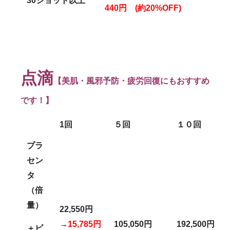
30
ショット以上
440
円
(
約
20%OFF)
点滴
【美肌・風邪予防・疲労回復にもおすすめ
です！】
1回
５回
１０回
プラ
セン
タ
（倍
量）
22,550円
→
15,785円
105,050円
192,500円
＋ビ