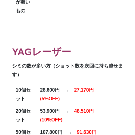
が濃い
もの
YAG
レーザー
シミの数が多い方（ショット数を次回に持ち越せま
す）
10
個セ
28,600
円 →
27,170
円
ット
(5%OFF)
20
個セ
53,900
円 →
48,510
円
ット
(10%OFF)
50
個セ
107,800
円 →
91,630
円