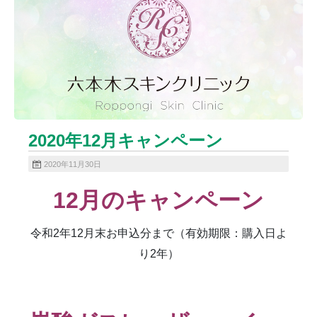
ニキビクリア
ニキビ治療
ニキビ痕の凹み（ニキビ痕のクレーター）
ニキビ痕の凹み（ニキビ痕のクレーター）オリジナル
ピーリング
ニキビ跡・凹みクレーター治療
ニキビ跡治療
ヒアルロン酸分解除去
ヒアルロン酸注入
ピアス
ブログ
プチ整形
ボトックス修正
ボトックス注射
2020年12月キャンペーン
マイクロボトックス
メディア
2020年11月30日
メディカルダイエット
ロアキュティン
12
月のキャンペーン
保険診療・一般診療
健康
化粧品
商品
成長因子ピーリング
毛穴の開き・黒ずみ治療
令和2年12月末お申込分まで（有効期限：購入日よ
毛穴用プラグピーリング
水光注射
注射・点滴
り2年）
炭酸ガスレーザー
猫
癌
目の下のくま治療
美肌・アンチエイジング
肝斑治療
脂肪溶解注射
脂肪溶解注射（BNLS）
花粉症
血管開き