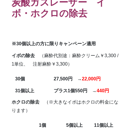
炭酸ガスレーザー イ
雑誌掲載
食べ物
ＹＡＧレーザー
ボ・ホクロの除去
※30個以上の方に限りキャンペーン適用
イボの除去
（麻酔代別途：麻酔クリーム￥3,300 /
1単位、 注射麻酔￥3,300）
30
個
27,500
円 →
22,000円
31
個以上
プラス1個550円 →
440円
ホクロの除去
（※大きなイボはホクロの料金にな
ります）
1
個
5
個以上
11
個以上