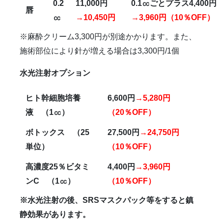
0.2
11,000
円
0.1
㏄ごとプラス4,400円
唇
㏄
→10,450円
→3,960円（10％OFF）
※麻酔クリーム3,300円が別途かかります。また、
施術部位により針が増える場合は3,300円/1個
水光注射オプション
ヒト幹細胞培養
6,600
円
→
5,280
円
液 （
1
㏄）
（
20
％
OFF
）
ボトックス （
25
27,500
円
→
24,750
円
単位）
（
10
％
OFF
）
高濃度
25
％ビタミ
4,400
円
→
3,960
円
ン
C
（
1
㏄）
（
10
％
OFF
）
※水光注射の後、
SRS
マスクパック等をすると鎮
静効果があります。