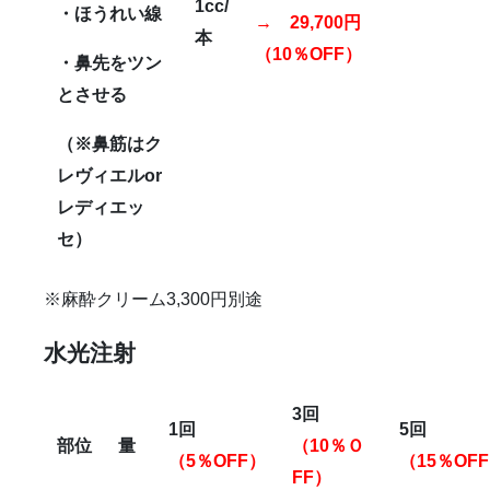
1cc/
・ほうれい線
→ 29,700円
本
（10％OFF）
・鼻先をツン
とさせる
（※鼻筋はク
レヴィエルor
レディエッ
セ）
※麻酔クリーム3,300円別途
水光注射
3
回
1
回
5
回
部位
量
（10％Ｏ
（5％OFF）
（15％OF
FF）