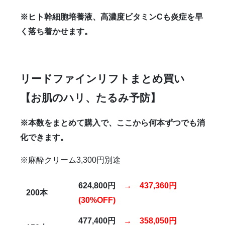
※ヒト幹細胞培養液、高濃度ビタミン
C
も炎症を早
く落ち着かせます。
リードファインリフトまとめ買い
【お肌のハリ、たるみ予防】
※本数をまとめて購入で、ここから何本ずつでも消
化できます。
※麻酔クリーム3,300円別途
624,800
円
→
437,360
円
200
本
(30%OFF)
477,400
円
→
358,050
円