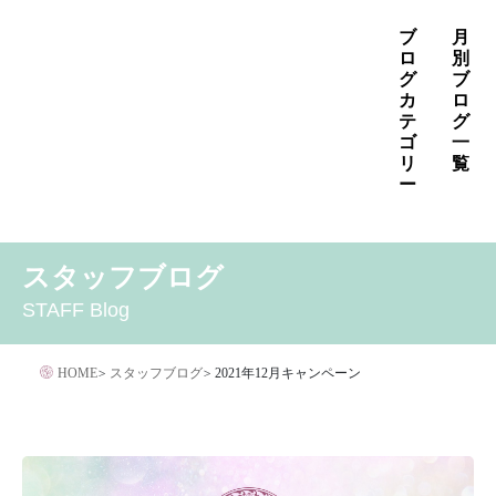
コ
ブ
月
ン
ロ
別
グ
ブ
テ
カ
ロ
ン
テ
グ
ゴ
一
ツ
リ
覧
へ
ー
ス
2026年8月
2026年7月
2026年6月
キ
MENS
いぼ治療
お知らせ
しみ治療
その他
2026年5月
2026年4月
2026年3月
スタッフブログ
ッ
その他の治療
たるみ治療
ほくろ除去
アザ治療
2026年2月
2026年1月
2025年12月
プ
STAFF Blog
アレルギー・アトピー・花粉症
アートメイク
2025年11月
2025年10月
2025年9月
イボクリア
イボクリア
ウルセラ
キャンペーン
HOME
>
スタッフブログ
>
2021年12月キャンペーン
クリニック
サプリメント
サリチル酸マクロゴールピーリング
シワ治療
ジェネシスレーザー
スキンケア
タトゥー・刺青除去
ダイエット
トーニング