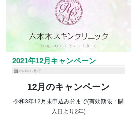
ニキビクリア
ニキビ治療
ニキビ痕の凹み（ニキビ痕のクレーター）
ニキビ痕の凹み（ニキビ痕のクレーター）オリジナル
ピーリング
ニキビ跡・凹みクレーター治療
ニキビ跡治療
ヒアルロン酸分解除去
ヒアルロン酸注入
ピアス
ブログ
プチ整形
ボトックス修正
ボトックス注射
2021年12月キャンペーン
マイクロボトックス
メディア
2021年12月1日
メディカルダイエット
ロアキュティン
12月のキャンペーン
保険診療・一般診療
健康
化粧品
商品
成長因子ピーリング
毛穴の開き・黒ずみ治療
令和3年12月末申込み分まで(有効期限：購
毛穴用プラグピーリング
水光注射
注射・点滴
入日より2年)
炭酸ガスレーザー
猫
癌
目の下のくま治療
美肌・アンチエイジング
肝斑治療
脂肪溶解注射
脂肪溶解注射（BNLS）
花粉症
血管開き