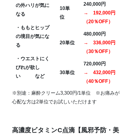
240,000
円
の外ハリが気に
10
単
→ 192,000円
なる
位
（20％OFF）
・ももとヒップ
480,000
円
の境目が気にな
20
単位
→ 336,000円
る
（30％OFF）
・ウエストにく
720,000
円
びれが欲し
30
単位
→ 432,000円
い など
（40％OFF）
※別途：麻酔クリーム3,300円/1単位 ※お痛みが
心配な方は2単位でお試しいただけます
高濃度ビタミン
C
点滴
【風邪予防・美