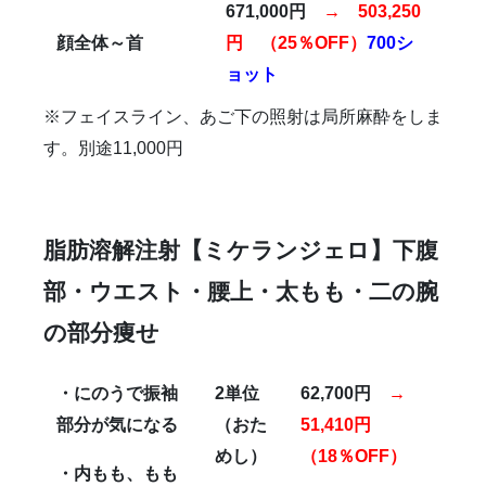
671,000円
→ 503,250
顔全体～首
円 （25％OFF）
700シ
ョット
※フェイスライン、あご下の照射は局所麻酔をしま
す。別途11,000円
脂肪溶解注射【ミケランジェロ】
下腹
部・ウエスト・腰上・太もも・二の腕
の部分痩せ
・にのうで振袖
2
単位
62,700
円
→
部分が気になる
（おた
51,410円
めし）
（18％OFF）
・内もも、もも