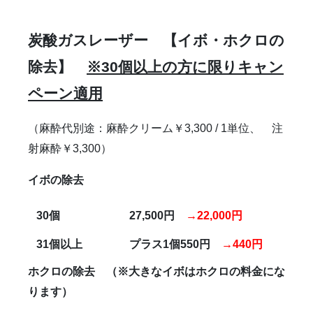
雑誌掲載
食べ物
ＹＡＧレーザー
炭酸ガスレーザー
【イボ・ホクロの
除去】
※
30
個以上の方に限りキャン
ペーン適用
（麻酔代別途：麻酔クリーム￥3,300 / 1単位、 注
射麻酔￥3,300）
イボの除去
30
個
27,500
円
→22,000円
31
個以上
プラス1個550円
→440円
ホクロの除去
（※大きなイボはホクロの料金にな
ります）