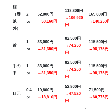
顔
118,800
円
（唇
2
52,800
円
165,000
円
→106,920
以
㏄
→50,160円
→140,250
円
外）
82,500
円
1
33,000
円
115,500
円
首
→74,250
㏄
→31,350円
→98,175円
円
82,500
円
手の
1
33,000
円
115,500
円
→74,250
甲
㏄
→31,350円
→98,175円
円
52,800
円
0.4
19,800
円
71,500
円
目元
→47,520
㏄
→18,810円
→60,775円
円