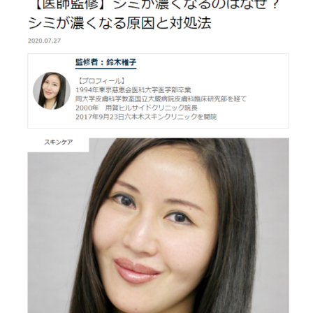
ニキビクリア
ニキビ治療
ニキビ痕の凹み（ニキビ痕のクレーター）
ニキビ痕の凹み（ニキビ痕のクレーター）オリジナル
ピーリング
ニキビ跡・凹みクレーター治療
ニキビ跡治療
ヒアルロン酸分解除去
ヒアルロン酸注入
ピアス
ブログ
プチ整形
ボトックス修正
ボトックス注射
マイクロボトックス
メディア
メディカルダイエット
ロアキュティン
保険診療・一般診療
健康
化粧品
商品
成長因子ピーリング
毛穴の開き・黒ずみ治療
毛穴用プラグピーリング
水光注射
注射・点滴
炭酸ガスレーザー
猫
癌
目の下のくま治療
美肌・アンチエイジング
肝斑治療
脂肪溶解注射
脂肪溶解注射（BNLS）
花粉症
血管開き