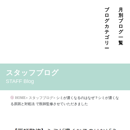
コ
ブ
月
ン
ロ
別
グ
ブ
テ
カ
ロ
ン
テ
グ
ゴ
一
ツ
リ
覧
へ
ー
ス
2026年8月
2026年7月
2026年6月
キ
MENS
いぼ治療
お知らせ
しみ治療
その他
2026年5月
2026年4月
2026年3月
スタッフブログ
ッ
その他の治療
たるみ治療
ほくろ除去
アザ治療
2026年2月
2026年1月
2025年12月
プ
STAFF Blog
アレルギー・アトピー・花粉症
アートメイク
2025年11月
2025年10月
2025年9月
イボクリア
イボクリア
ウルセラ
キャンペーン
HOME
>
スタッフブログ
>
シミが濃くなるのはなぜ？シミが濃くな
クリニック
サプリメント
る原因と対処法 で医師監修させていただきました
サリチル酸マクロゴールピーリング
シワ治療
ジェネシスレーザー
スキンケア
タトゥー・刺青除去
ダイエット
トーニング