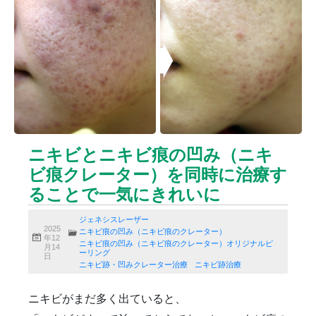
ニキビクリア
ニキビ治療
ニキビ痕の凹み（ニキビ痕のクレーター）
ニキビ痕の凹み（ニキビ痕のクレーター）オリジナル
ピーリング
ニキビ跡・凹みクレーター治療
ニキビ跡治療
ヒアルロン酸分解除去
ヒアルロン酸注入
ピアス
ブログ
プチ整形
ボトックス修正
ボトックス注射
ニキビとニキビ痕の凹み（ニキ
マイクロボトックス
メディア
ビ痕クレーター）を同時に治療す
メディカルダイエット
ロアキュティン
ることで一気にきれいに
保険診療・一般診療
健康
化粧品
商品
成長因子ピーリング
毛穴の開き・黒ずみ治療
ジェネシスレーザー
2025
ニキビ痕の凹み（ニキビ痕のクレーター）
毛穴用プラグピーリング
水光注射
注射・点滴
年12
ニキビ痕の凹み（ニキビ痕のクレーター）オリジナルピ
月14
ーリング
炭酸ガスレーザー
猫
癌
目の下のくま治療
日
ニキビ跡・凹みクレーター治療
ニキビ跡治療
美肌・アンチエイジング
肝斑治療
脂肪溶解注射
脂肪溶解注射（BNLS）
花粉症
血管開き
ニキビがまだ多く出ていると、