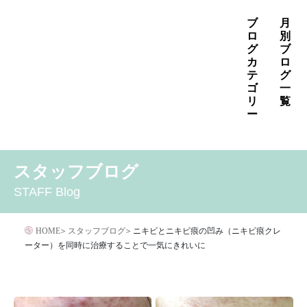
コ
ブ
月
ン
ロ
別
グ
ブ
テ
カ
ロ
ン
テ
グ
ゴ
一
ツ
リ
覧
へ
ー
ス
2026年8月
2026年7月
2026年6月
キ
MENS
いぼ治療
お知らせ
しみ治療
その他
2026年5月
2026年4月
2026年3月
スタッフブログ
ッ
その他の治療
たるみ治療
ほくろ除去
アザ治療
2026年2月
2026年1月
2025年12月
プ
STAFF Blog
アレルギー・アトピー・花粉症
アートメイク
2025年11月
2025年10月
2025年9月
イボクリア
イボクリア
ウルセラ
キャンペーン
HOME
>
スタッフブログ
>
ニキビとニキビ痕の凹み（ニキビ痕クレ
クリニック
サプリメント
ーター）を同時に治療することで一気にきれいに
サリチル酸マクロゴールピーリング
シワ治療
ジェネシスレーザー
スキンケア
タトゥー・刺青除去
ダイエット
トーニング