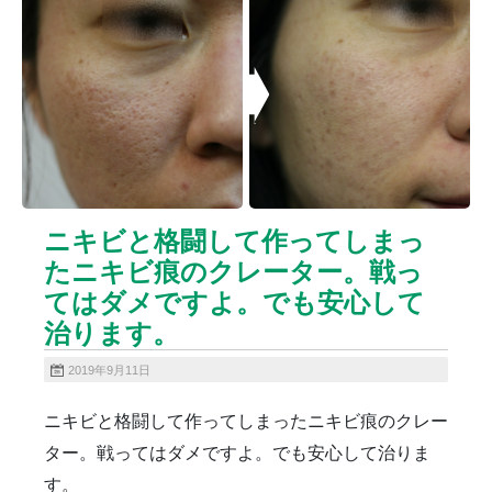
ニキビクリア
ニキビ治療
ニキビ痕の凹み（ニキビ痕のクレーター）
ニキビ痕の凹み（ニキビ痕のクレーター）オリジナル
ピーリング
ニキビ跡・凹みクレーター治療
ニキビ跡治療
ヒアルロン酸分解除去
ヒアルロン酸注入
ピアス
ブログ
プチ整形
ボトックス修正
ボトックス注射
ニキビと格闘して作ってしまっ
マイクロボトックス
メディア
たニキビ痕のクレーター。戦っ
メディカルダイエット
ロアキュティン
てはダメですよ。でも安心して
保険診療・一般診療
健康
化粧品
商品
治ります。
成長因子ピーリング
毛穴の開き・黒ずみ治療
毛穴用プラグピーリング
水光注射
注射・点滴
2019年9月11日
炭酸ガスレーザー
猫
癌
目の下のくま治療
ニキビと格闘して作ってしまったニキビ痕のクレー
美肌・アンチエイジング
肝斑治療
脂肪溶解注射
ター。戦ってはダメですよ。でも安心して治りま
脂肪溶解注射（BNLS）
花粉症
血管開き
す。