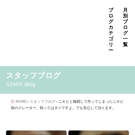
コ
ブ
月
ン
ロ
別
グ
ブ
テ
カ
ロ
ン
テ
グ
ゴ
一
ツ
リ
覧
へ
ー
ス
2026年8月
2026年7月
2026年6月
キ
MENS
いぼ治療
お知らせ
しみ治療
その他
2026年5月
2026年4月
2026年3月
スタッフブログ
ッ
その他の治療
たるみ治療
ほくろ除去
アザ治療
2026年2月
2026年1月
2025年12月
プ
STAFF Blog
アレルギー・アトピー・花粉症
アートメイク
2025年11月
2025年10月
2025年9月
イボクリア
イボクリア
ウルセラ
キャンペーン
HOME
>
スタッフブログ
>
ニキビと格闘して作ってしまったニキビ
クリニック
サプリメント
痕のクレーター。戦ってはダメですよ。でも安心して治ります。
サリチル酸マクロゴールピーリング
シワ治療
ジェネシスレーザー
スキンケア
タトゥー・刺青除去
ダイエット
トーニング