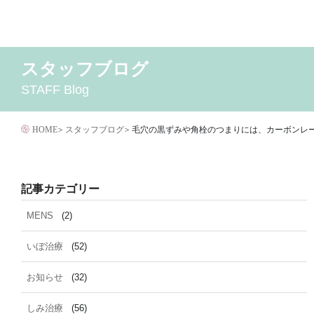
コ
ン
テ
スタッフブログ
2026年8月
MENS
いぼ治療
2026年7月
お知らせ
しみ治療
2026年6月
その他
2
ン
STAFF Blog
イボクリア
ウルセラ
キャンペーン
クリニック
サ
ツ
ダイエット
トーニング
ニキビクリア
ニキビ治
へ
ニキビ跡・凹みクレーター治療
ニキビ跡治療
HOME
>
スタッフブログ
>
毛穴の黒ずみや角栓のつまりには、カーボンレ
ス
マイクロボトックス
メディア
メディカルダイエ
キ
毛穴用プラグピーリング
水光注射
注射・
ッ
記事カテゴリー
脂肪溶解
プ
MENS
(2)
いぼ治療
(52)
お知らせ
(32)
しみ治療
(56)