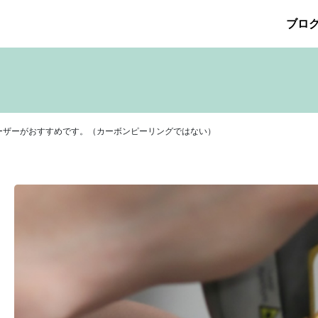
ブロ
026年5月
その他の治療
2026年4月
たるみ治療
ほくろ除去
2026年3月
アザ治療
2026年2月
アレルギ
プリメント
サリチル酸マクロゴールピーリング
2025年10月
2025年9月
シワ治療
療
ニキビ痕の凹み（ニキビ痕のクレーター）
ニキビ痕の凹
ヒアルロン酸分解除去
ヒアルロン酸注入
ピアス
ブログ
ーザーがおすすめです。（カーボンピーリングではない）
ット
ロアキュティン
保険診療・一般診療
健康
化粧品
点滴
炭酸ガスレーザー
猫
癌
目の下のくま治療
美肌・
注射（BNLS）
花粉症
血管開き
雑誌掲載
食べ物
ＹＡ