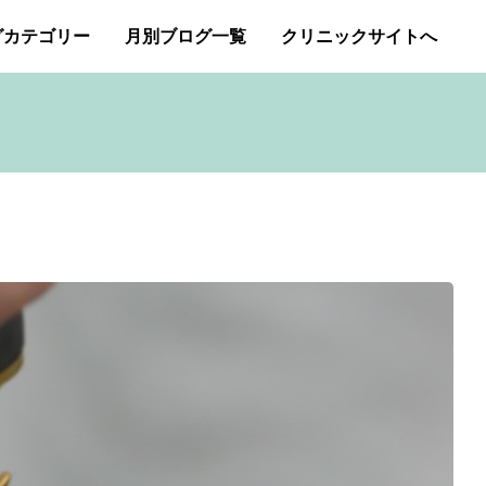
グカテゴリー
月別ブログ一覧
クリニックサイトへ
ー・アトピー・花粉症
2026年1月
2025年12月
アートメイク
2025年11月
イボクリア
ジェネシスレーザー
スキンケア
タトゥー・刺青除去
み（ニキビ痕のクレーター）オリジナルピーリング
プチ整形
ボトックス修正
ボトックス注射
商品
成長因子ピーリング
毛穴の開き・黒ずみ治療
アンチエイジング
肝斑治療
脂肪溶解注射
Ｇレーザー