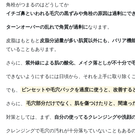
角栓がつまるのはどうしてか
イチゴ鼻といわれる毛穴の黒ずみや角栓の原因は過剰にで
ターンオーバーの乱れで角質が過剰に
なります。
皮脂はもともと
皮脂分泌量が多い肌質以外にも、バリア機
ていることもあります。
さらに、
紫外線による肌の酸化、メイク落としが不十分で
できないようにするには日頃から、それを上手に取り除く
でも、
ピンセットや毛穴パックを過度に使うと、改善する
さらに、
毛穴部分だけでなく、肌を傷つけたりと、間違っ
対策としては、まず、
自分の使ってるクレンジングや洗顔
クレンジングで毛穴の汚れが十分落ちていないこともある