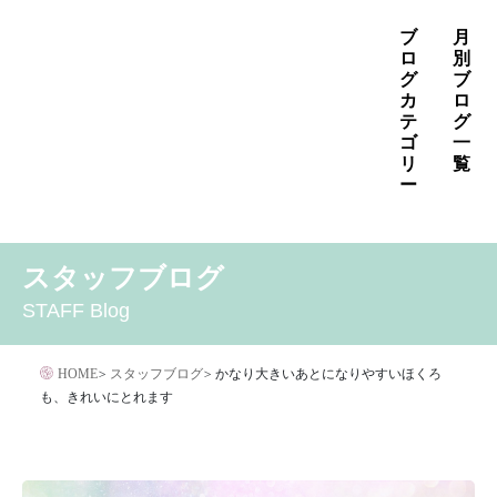
コ
ブ
月
ン
ロ
別
グ
ブ
テ
カ
ロ
ン
テ
グ
ゴ
一
ツ
リ
覧
へ
ー
ス
2026年8月
2026年7月
2026年6月
キ
MENS
いぼ治療
お知らせ
しみ治療
その他
2026年5月
2026年4月
2026年3月
スタッフブログ
ッ
その他の治療
たるみ治療
ほくろ除去
アザ治療
2026年2月
2026年1月
2025年12月
プ
STAFF Blog
アレルギー・アトピー・花粉症
アートメイク
2025年11月
2025年10月
2025年9月
イボクリア
イボクリア
ウルセラ
キャンペーン
HOME
>
スタッフブログ
>
かなり大きいあとになりやすいほくろ
クリニック
サプリメント
も、きれいにとれます
サリチル酸マクロゴールピーリング
シワ治療
ジェネシスレーザー
スキンケア
タトゥー・刺青除去
ダイエット
トーニング