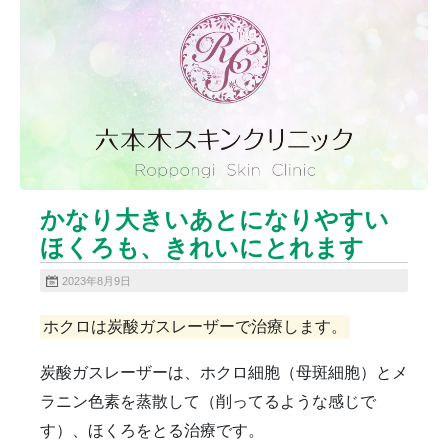
ニキビクリア
ニキビ治療
ニキビ痕の凹み（ニキビ痕のクレーター）
ニキビ痕の凹み（ニキビ痕のクレーター）オリジナル
ピーリング
ニキビ跡・凹みクレーター治療
ニキビ跡治療
ヒアルロン酸分解除去
ヒアルロン酸注入
ピアス
ブログ
プチ整形
ボトックス修正
ボトックス注射
かなり大きいあとになりやすい
マイクロボトックス
メディア
ほくろも、きれいにとれます
メディカルダイエット
ロアキュティン
保険診療・一般診療
健康
化粧品
商品
2023年8月9日
成長因子ピーリング
毛穴の開き・黒ずみ治療
ホクロは炭酸ガスレーザーで治療します。
毛穴用プラグピーリング
水光注射
注射・点滴
炭酸ガスレーザー
猫
癌
目の下のくま治療
炭酸ガスレーザーは、ホクロ細胞（母斑細胞）とメ
美肌・アンチエイジング
肝斑治療
脂肪溶解注射
ラニン色素を蒸散して（削ってるような感じで
脂肪溶解注射（BNLS）
花粉症
血管開き
す）、ほくろをとる治療です。