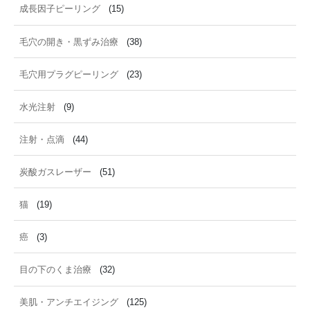
成長因子ピーリング
(15)
毛穴の開き・黒ずみ治療
(38)
毛穴用プラグピーリング
(23)
水光注射
(9)
注射・点滴
(44)
炭酸ガスレーザー
(51)
猫
(19)
癌
(3)
目の下のくま治療
(32)
美肌・アンチエイジング
(125)