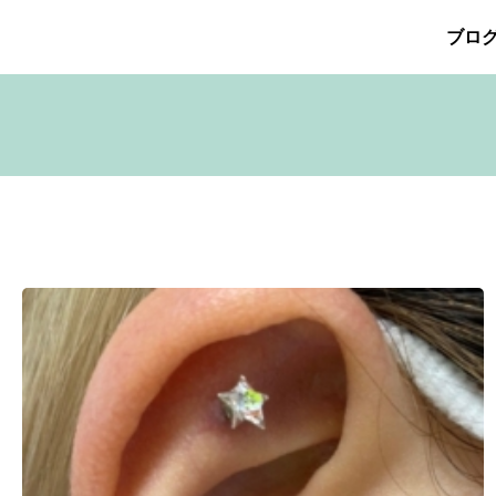
ブロ
026年5月
その他の治療
2026年4月
たるみ治療
ほくろ除去
2026年3月
アザ治療
2026年2月
アレルギ
プリメント
サリチル酸マクロゴールピーリング
2025年10月
2025年9月
シワ治療
療
ニキビ痕の凹み（ニキビ痕のクレーター）
ニキビ痕の凹
ヒアルロン酸分解除去
ヒアルロン酸注入
ピアス
ブログ
ット
ロアキュティン
保険診療・一般診療
健康
化粧品
点滴
炭酸ガスレーザー
猫
癌
目の下のくま治療
美肌・
注射（BNLS）
花粉症
血管開き
雑誌掲載
食べ物
ＹＡ