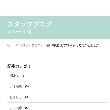
コ
ン
テ
スタッフブログ
2026年8月
MENS
いぼ治療
2026年7月
お知らせ
しみ治療
2026年6月
その他
2
ン
STAFF Blog
イボクリア
ウルセラ
キャンペーン
クリニック
サ
ツ
ダイエット
トーニング
ニキビクリア
ニキビ治
へ
ニキビ跡・凹みクレーター治療
ニキビ跡治療
HOME
>
スタッフブログ
>
暑い時期にピアスをあけるのが心配な方
ス
マイクロボトックス
メディア
メディカルダイエ
キ
毛穴用プラグピーリング
水光注射
注射・
ッ
記事カテゴリー
脂肪溶解
プ
MENS
(2)
いぼ治療
(52)
お知らせ
(32)
しみ治療
(56)