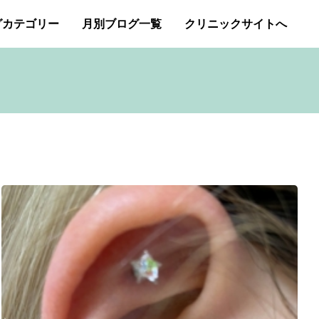
グカテゴリー
月別ブログ一覧
クリニックサイトへ
ー・アトピー・花粉症
2026年1月
2025年12月
アートメイク
2025年11月
イボクリア
ジェネシスレーザー
スキンケア
タトゥー・刺青除去
み（ニキビ痕のクレーター）オリジナルピーリング
プチ整形
ボトックス修正
ボトックス注射
商品
成長因子ピーリング
毛穴の開き・黒ずみ治療
アンチエイジング
肝斑治療
脂肪溶解注射
Ｇレーザー