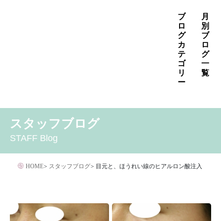
コ
ブ
月
ン
ロ
別
グ
ブ
テ
カ
ロ
ン
テ
グ
ゴ
一
ツ
リ
覧
へ
ー
ス
2026年8月
2026年7月
2026年6月
キ
MENS
いぼ治療
お知らせ
しみ治療
その他
2026年5月
2026年4月
2026年3月
スタッフブログ
ッ
その他の治療
たるみ治療
ほくろ除去
アザ治療
2026年2月
2026年1月
2025年12月
プ
STAFF Blog
アレルギー・アトピー・花粉症
アートメイク
2025年11月
2025年10月
2025年9月
イボクリア
イボクリア
ウルセラ
キャンペーン
HOME
>
スタッフブログ
>
目元と、ほうれい線のヒアルロン酸注入
クリニック
サプリメント
サリチル酸マクロゴールピーリング
シワ治療
ジェネシスレーザー
スキンケア
タトゥー・刺青除去
ダイエット
トーニング