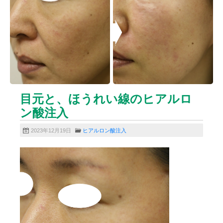
ニキビクリア
ニキビ治療
ニキビ痕の凹み（ニキビ痕のクレーター）
ニキビ痕の凹み（ニキビ痕のクレーター）オリジナル
ピーリング
ニキビ跡・凹みクレーター治療
ニキビ跡治療
ヒアルロン酸分解除去
ヒアルロン酸注入
ピアス
ブログ
プチ整形
ボトックス修正
ボトックス注射
目元と、ほうれい線のヒアルロ
マイクロボトックス
メディア
ン酸注入
メディカルダイエット
ロアキュティン
2023年12月19日
ヒアルロン酸注入
保険診療・一般診療
健康
化粧品
商品
成長因子ピーリング
毛穴の開き・黒ずみ治療
毛穴用プラグピーリング
水光注射
注射・点滴
炭酸ガスレーザー
猫
癌
目の下のくま治療
美肌・アンチエイジング
肝斑治療
脂肪溶解注射
脂肪溶解注射（BNLS）
花粉症
血管開き