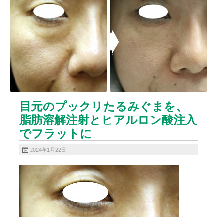
ニキビクリア
ニキビ治療
ニキビ痕の凹み（ニキビ痕のクレーター）
ニキビ痕の凹み（ニキビ痕のクレーター）オリジナル
ピーリング
ニキビ跡・凹みクレーター治療
ニキビ跡治療
ヒアルロン酸分解除去
ヒアルロン酸注入
ピアス
ブログ
プチ整形
ボトックス修正
ボトックス注射
目元のプックリたるみぐまを、
マイクロボトックス
メディア
脂肪溶解注射とヒアルロン酸注入
メディカルダイエット
ロアキュティン
でフラットに
保険診療・一般診療
健康
化粧品
商品
成長因子ピーリング
毛穴の開き・黒ずみ治療
2024年1月22日
毛穴用プラグピーリング
水光注射
注射・点滴
炭酸ガスレーザー
猫
癌
目の下のくま治療
美肌・アンチエイジング
肝斑治療
脂肪溶解注射
脂肪溶解注射（BNLS）
花粉症
血管開き