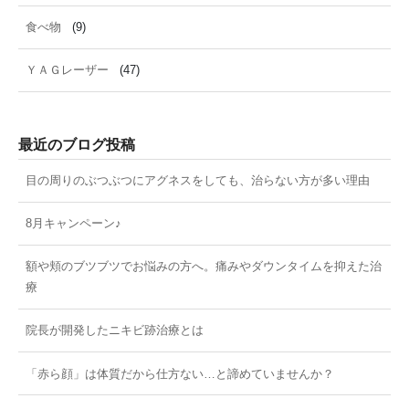
食べ物
(9)
ＹＡＧレーザー
(47)
最近のブログ投稿
目の周りのぶつぶつにアグネスをしても、治らない方が多い理由
8月キャンペーン♪
額や頬のブツブツでお悩みの方へ。痛みやダウンタイムを抑えた治
療
院長が開発したニキビ跡治療とは
「赤ら顔」は体質だから仕方ない…と諦めていませんか？