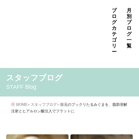
コ
ブ
月
ン
ロ
別
グ
ブ
テ
カ
ロ
ン
テ
グ
ゴ
一
ツ
リ
覧
へ
ー
ス
2026年8月
2026年7月
2026年6月
キ
MENS
いぼ治療
お知らせ
しみ治療
その他
2026年5月
2026年4月
2026年3月
スタッフブログ
ッ
その他の治療
たるみ治療
ほくろ除去
アザ治療
2026年2月
2026年1月
2025年12月
プ
STAFF Blog
アレルギー・アトピー・花粉症
アートメイク
2025年11月
2025年10月
2025年9月
イボクリア
イボクリア
ウルセラ
キャンペーン
HOME
>
スタッフブログ
>
目元のプックリたるみぐまを、脂肪溶解
クリニック
サプリメント
注射とヒアルロン酸注入でフラットに
サリチル酸マクロゴールピーリング
シワ治療
ジェネシスレーザー
スキンケア
タトゥー・刺青除去
ダイエット
トーニング