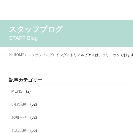
コ
ン
テ
スタッフブログ
2026年8月
MENS
いぼ治療
2026年7月
お知らせ
しみ治療
2026年6月
その他
2
ン
STAFF Blog
イボクリア
ウルセラ
キャンペーン
クリニック
サ
ツ
ダイエット
トーニング
ニキビクリア
ニキビ治
へ
ニキビ跡・凹みクレーター治療
ニキビ跡治療
HOME
>
スタッフブログ
>
インダストリアルピアスは、クリニックでおす
ス
マイクロボトックス
メディア
メディカルダイエ
キ
毛穴用プラグピーリング
水光注射
注射・
ッ
記事カテゴリー
脂肪溶解
プ
MENS
(2)
いぼ治療
(52)
お知らせ
(32)
しみ治療
(56)