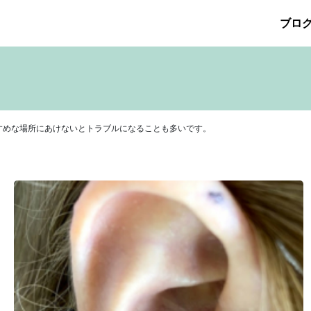
ブロ
026年5月
その他の治療
2026年4月
たるみ治療
ほくろ除去
2026年3月
アザ治療
2026年2月
アレルギ
プリメント
サリチル酸マクロゴールピーリング
2025年10月
2025年9月
シワ治療
療
ニキビ痕の凹み（ニキビ痕のクレーター）
ニキビ痕の凹
ヒアルロン酸分解除去
ヒアルロン酸注入
ピアス
ブログ
すめな場所にあけないとトラブルになることも多いです。
ット
ロアキュティン
保険診療・一般診療
健康
化粧品
点滴
炭酸ガスレーザー
猫
癌
目の下のくま治療
美肌・
注射（BNLS）
花粉症
血管開き
雑誌掲載
食べ物
ＹＡ