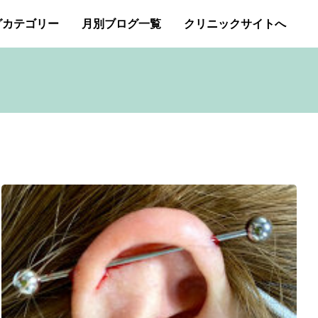
グカテゴリー
月別ブログ一覧
クリニックサイトへ
ー・アトピー・花粉症
2026年1月
2025年12月
アートメイク
2025年11月
イボクリア
ジェネシスレーザー
スキンケア
タトゥー・刺青除去
み（ニキビ痕のクレーター）オリジナルピーリング
プチ整形
ボトックス修正
ボトックス注射
商品
成長因子ピーリング
毛穴の開き・黒ずみ治療
アンチエイジング
肝斑治療
脂肪溶解注射
Ｇレーザー