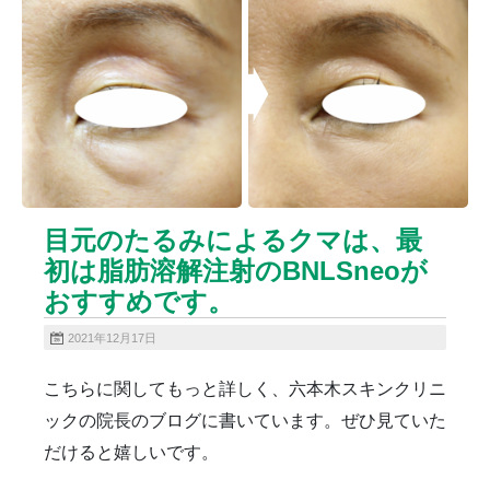
ニキビクリア
ニキビ治療
ニキビ痕の凹み（ニキビ痕のクレーター）
ニキビ痕の凹み（ニキビ痕のクレーター）オリジナル
ピーリング
ニキビ跡・凹みクレーター治療
ニキビ跡治療
ヒアルロン酸分解除去
ヒアルロン酸注入
ピアス
ブログ
プチ整形
ボトックス修正
ボトックス注射
目元のたるみによるクマは、最
マイクロボトックス
メディア
初は脂肪溶解注射のBNLSneoが
メディカルダイエット
ロアキュティン
おすすめです。
保険診療・一般診療
健康
化粧品
商品
成長因子ピーリング
毛穴の開き・黒ずみ治療
2021年12月17日
毛穴用プラグピーリング
水光注射
注射・点滴
こちらに関してもっと詳しく、六本木スキンクリニ
炭酸ガスレーザー
猫
癌
目の下のくま治療
ックの院長のブログに書いています。ぜひ見ていた
美肌・アンチエイジング
肝斑治療
脂肪溶解注射
だけると嬉しいです。
脂肪溶解注射（BNLS）
花粉症
血管開き