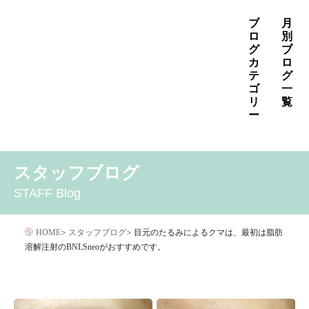
コ
ブ
月
ン
ロ
別
グ
ブ
テ
カ
ロ
ン
テ
グ
ゴ
一
ツ
リ
覧
へ
ー
ス
2026年8月
2026年7月
2026年6月
キ
MENS
いぼ治療
お知らせ
しみ治療
その他
2026年5月
2026年4月
2026年3月
スタッフブログ
ッ
その他の治療
たるみ治療
ほくろ除去
アザ治療
2026年2月
2026年1月
2025年12月
プ
STAFF Blog
アレルギー・アトピー・花粉症
アートメイク
2025年11月
2025年10月
2025年9月
イボクリア
イボクリア
ウルセラ
キャンペーン
HOME
>
スタッフブログ
>
目元のたるみによるクマは、最初は脂肪
クリニック
サプリメント
溶解注射のBNLSneoがおすすめです。
サリチル酸マクロゴールピーリング
シワ治療
ジェネシスレーザー
スキンケア
タトゥー・刺青除去
ダイエット
トーニング