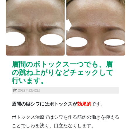
ニキビクリア
ニキビ治療
ニキビ痕の凹み（ニキビ痕のクレーター）
ニキビ痕の凹み（ニキビ痕のクレーター）オリジナル
ピーリング
ニキビ跡・凹みクレーター治療
ニキビ跡治療
ヒアルロン酸分解除去
ヒアルロン酸注入
ピアス
ブログ
プチ整形
ボトックス修正
ボトックス注射
眉間のボトックス一つでも、眉
マイクロボトックス
メディア
の跳ね上がりなどチェックして
メディカルダイエット
ロアキュティン
行います。
保険診療・一般診療
健康
化粧品
商品
成長因子ピーリング
毛穴の開き・黒ずみ治療
2022年12月2日
毛穴用プラグピーリング
水光注射
注射・点滴
眉間の縦シワにはボトックスが
効果的
です。
炭酸ガスレーザー
猫
癌
目の下のくま治療
美肌・アンチエイジング
肝斑治療
脂肪溶解注射
ボトックス治療ではシワを作る筋肉の働きを抑える
脂肪溶解注射（BNLS）
花粉症
血管開き
ことでしわを浅く、目立たなくします。