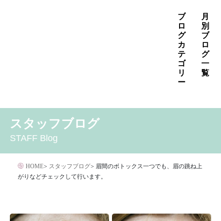
コ
ブ
月
ン
ロ
別
グ
ブ
テ
カ
ロ
ン
テ
グ
ゴ
一
ツ
リ
覧
へ
ー
ス
2026年8月
2026年7月
2026年6月
キ
MENS
いぼ治療
お知らせ
しみ治療
その他
2026年5月
2026年4月
2026年3月
スタッフブログ
ッ
その他の治療
たるみ治療
ほくろ除去
アザ治療
2026年2月
2026年1月
2025年12月
プ
STAFF Blog
アレルギー・アトピー・花粉症
アートメイク
2025年11月
2025年10月
2025年9月
イボクリア
イボクリア
ウルセラ
キャンペーン
HOME
>
スタッフブログ
>
眉間のボトックス一つでも、眉の跳ね上
クリニック
サプリメント
がりなどチェックして行います。
サリチル酸マクロゴールピーリング
シワ治療
ジェネシスレーザー
スキンケア
タトゥー・刺青除去
ダイエット
トーニング