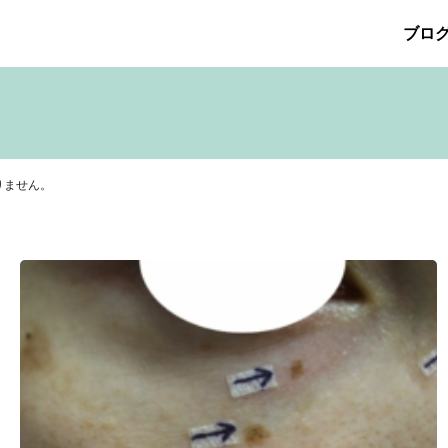
ブロ
026年5月
その他の治療
2026年4月
たるみ治療
ほくろ除去
2026年3月
アザ治療
2026年2月
アレルギ
プリメント
サリチル酸マクロゴールピーリング
2025年10月
2025年9月
シワ治療
療
ニキビ痕の凹み（ニキビ痕のクレーター）
ニキビ痕の凹
ヒアルロン酸分解除去
ヒアルロン酸注入
ピアス
ブログ
りません。
ット
ロアキュティン
保険診療・一般診療
健康
化粧品
点滴
炭酸ガスレーザー
猫
癌
目の下のくま治療
美肌・
注射（BNLS）
花粉症
血管開き
雑誌掲載
食べ物
ＹＡ