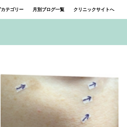
グカテゴリー
月別ブログ一覧
クリニックサイトへ
ー・アトピー・花粉症
2026年1月
2025年12月
アートメイク
2025年11月
イボクリア
ジェネシスレーザー
スキンケア
タトゥー・刺青除去
み（ニキビ痕のクレーター）オリジナルピーリング
プチ整形
ボトックス修正
ボトックス注射
商品
成長因子ピーリング
毛穴の開き・黒ずみ治療
アンチエイジング
肝斑治療
脂肪溶解注射
Ｇレーザー