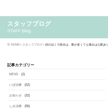
コ
ン
テ
スタッフブログ
2026年8月
MENS
いぼ治療
2026年7月
お知らせ
しみ治療
2026年6月
その他
2
ン
STAFF Blog
イボクリア
ウルセラ
キャンペーン
クリニック
サ
ツ
ダイエット
トーニング
ニキビクリア
ニキビ治
へ
ニキビ跡・凹みクレーター治療
ニキビ跡治療
HOME
>
スタッフブログ
>
顔のほくろ除去は、数が多くても痛みは心配あ
ス
マイクロボトックス
メディア
メディカルダイエ
キ
毛穴用プラグピーリング
水光注射
注射・
ッ
記事カテゴリー
脂肪溶解
プ
MENS
(2)
いぼ治療
(52)
お知らせ
(32)
しみ治療
(56)