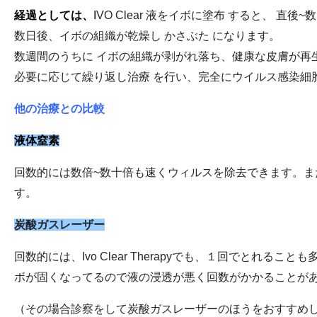
経過としては、
I
VO Clear 液をイボに塗布 すると、 直
数日後、イボの組織が乾燥し かさぶた になります。
数週間のうちに イボの組織が剥がれ落ち、健康な皮膚が再
必要に応じて繰り返し治療 を行い、完全にウイルス感染細
他の治療との比較
液体窒素
回数的には数倍~数十倍も速くウィルスを除去できます。
す。
炭酸ガスレーザー
回数的には、Ivo Clear Therapyでも、１回でとれ
ボが固くなってるので液の浸透が悪く回数がかかることが
（その場合診察をして炭酸ガスレーザーのほうをおすすめ