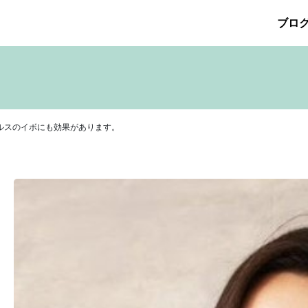
ブロ
026年5月
その他の治療
2026年4月
たるみ治療
ほくろ除去
2026年3月
アザ治療
2026年2月
アレルギ
プリメント
サリチル酸マクロゴールピーリング
2025年10月
2025年9月
シワ治療
療
ニキビ痕の凹み（ニキビ痕のクレーター）
ニキビ痕の凹
ヒアルロン酸分解除去
ヒアルロン酸注入
ピアス
ブログ
）はウィルスのイボにも効果があります。
ット
ロアキュティン
保険診療・一般診療
健康
化粧品
点滴
炭酸ガスレーザー
猫
癌
目の下のくま治療
美肌・
注射（BNLS）
花粉症
血管開き
雑誌掲載
食べ物
ＹＡ