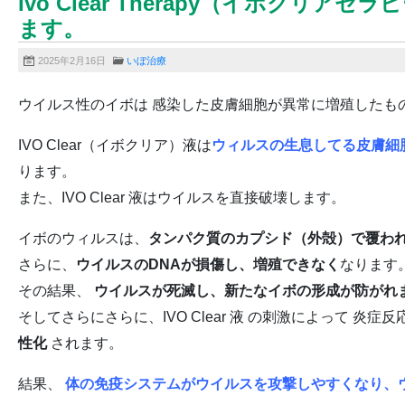
Ivo Clear Therapy（イボク
ます。
2025年2月16日
いぼ治療
ウイルス性のイボは 感染した皮膚細胞が異常に増殖したもの
IVO Clear（イボクリア）液は
ウィルスの生息してる皮膚細
ります。
また、IVO Clear 液はウイルスを直接破壊します。
イボのウィルスは、
タンパク質のカプシド（外殻）で覆わ
さらに、
ウイルスのDNAが損傷し、増殖できなく
なります
その結果、
ウイルスが死滅し、新たなイボの形成が防がれ
そしてさらにさらに、IVO Clear 液 の刺激によって 炎症
性化
されます。
結果、
体の免疫システムがウイルスを攻撃しやすくなり、