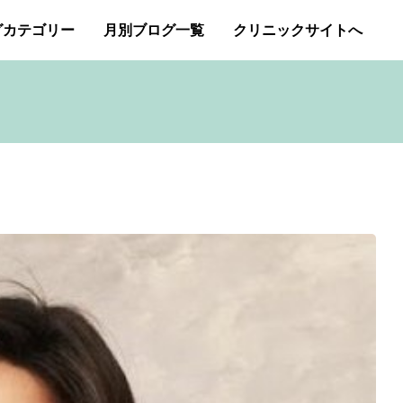
グカテゴリー
月別ブログ一覧
クリニックサイトへ
ー・アトピー・花粉症
2026年1月
2025年12月
アートメイク
2025年11月
イボクリア
ジェネシスレーザー
スキンケア
タトゥー・刺青除去
み（ニキビ痕のクレーター）オリジナルピーリング
プチ整形
ボトックス修正
ボトックス注射
商品
成長因子ピーリング
毛穴の開き・黒ずみ治療
アンチエイジング
肝斑治療
脂肪溶解注射
Ｇレーザー