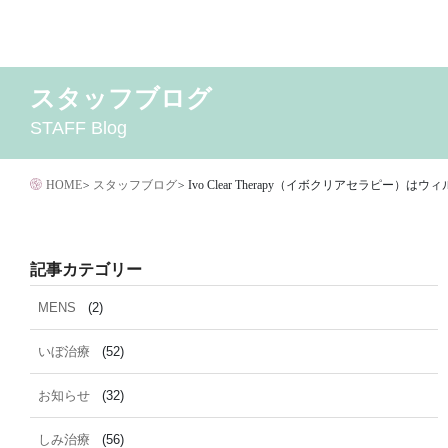
コ
ン
テ
スタッフブログ
2026年8月
MENS
いぼ治療
2026年7月
お知らせ
しみ治療
2026年6月
その他
2
ン
STAFF Blog
イボクリア
ウルセラ
キャンペーン
クリニック
サ
ツ
ダイエット
トーニング
ニキビクリア
ニキビ治
へ
ニキビ跡・凹みクレーター治療
ニキビ跡治療
HOME
>
スタッフブログ
>
Ivo Clear Therapy（イボクリアセラピー
ス
マイクロボトックス
メディア
メディカルダイエ
キ
毛穴用プラグピーリング
水光注射
注射・
ッ
記事カテゴリー
脂肪溶解
プ
MENS
(2)
いぼ治療
(52)
お知らせ
(32)
しみ治療
(56)