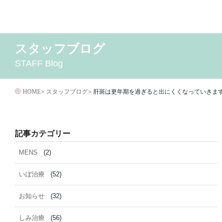
コ
ン
テ
スタッフブログ
2026年8月
MENS
いぼ治療
2026年7月
お知らせ
しみ治療
2026年6月
その他
2
ン
STAFF Blog
イボクリア
ウルセラ
キャンペーン
クリニック
サ
ツ
ダイエット
トーニング
ニキビクリア
ニキビ治
へ
ニキビ跡・凹みクレーター治療
ニキビ跡治療
HOME
>
スタッフブログ
>
肝斑は更年期を過ぎると出にくくなっていきま
ス
マイクロボトックス
メディア
メディカルダイエ
キ
毛穴用プラグピーリング
水光注射
注射・
ッ
記事カテゴリー
脂肪溶解
プ
MENS
(2)
いぼ治療
(52)
お知らせ
(32)
しみ治療
(56)