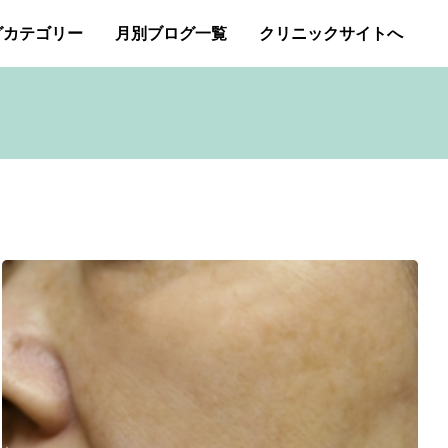
グカテゴリー
月別ブログ一覧
クリニックサイトへ
ー・アトピー・花粉症
2026年1月
2025年12月
アートメイク
2025年11月
イボクリア
ジェネシスレーザー
スキンケア
タトゥー・刺青除去
み（ニキビ痕のクレーター）オリジナルピーリング
プチ整形
ボトックス修正
ボトックス注射
商品
成長因子ピーリング
毛穴の開き・黒ずみ治療
アンチエイジング
肝斑治療
脂肪溶解注射
Ｇレーザー