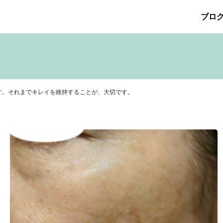
ブロ
026年5月
その他の治療
2026年4月
たるみ治療
ほくろ除去
2026年3月
アザ治療
2026年2月
アレルギ
プリメント
サリチル酸マクロゴールピーリング
2025年10月
2025年9月
シワ治療
療
ニキビ痕の凹み（ニキビ痕のクレーター）
ニキビ痕の凹
ヒアルロン酸分解除去
ヒアルロン酸注入
ピアス
ブログ
す。それまでキレイを維持することが、大切です。
ット
ロアキュティン
保険診療・一般診療
健康
化粧品
点滴
炭酸ガスレーザー
猫
癌
目の下のくま治療
美肌・
注射（BNLS）
花粉症
血管開き
雑誌掲載
食べ物
ＹＡ