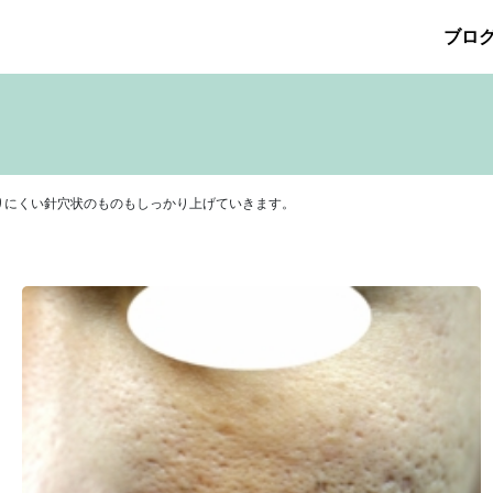
ブロ
026年5月
その他の治療
2026年4月
たるみ治療
ほくろ除去
2026年3月
アザ治療
2026年2月
アレルギ
プリメント
サリチル酸マクロゴールピーリング
2025年10月
2025年9月
シワ治療
療
ニキビ痕の凹み（ニキビ痕のクレーター）
ニキビ痕の凹
ヒアルロン酸分解除去
ヒアルロン酸注入
ピアス
ブログ
りにくい針穴状のものもしっかり上げていきます。
ット
ロアキュティン
保険診療・一般診療
健康
化粧品
点滴
炭酸ガスレーザー
猫
癌
目の下のくま治療
美肌・
注射（BNLS）
花粉症
血管開き
雑誌掲載
食べ物
ＹＡ