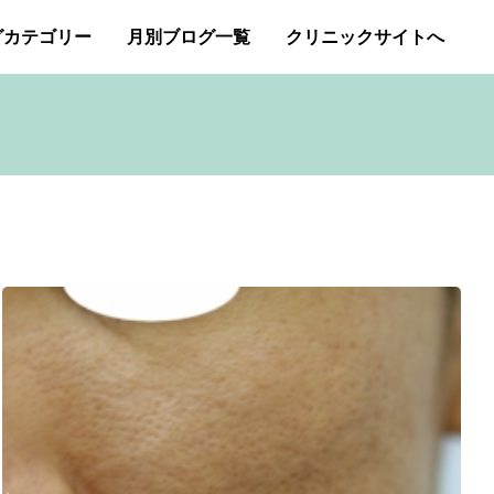
グカテゴリー
月別ブログ一覧
クリニックサイトへ
ー・アトピー・花粉症
2026年1月
2025年12月
アートメイク
2025年11月
イボクリア
ジェネシスレーザー
スキンケア
タトゥー・刺青除去
み（ニキビ痕のクレーター）オリジナルピーリング
プチ整形
ボトックス修正
ボトックス注射
商品
成長因子ピーリング
毛穴の開き・黒ずみ治療
アンチエイジング
肝斑治療
脂肪溶解注射
Ｇレーザー