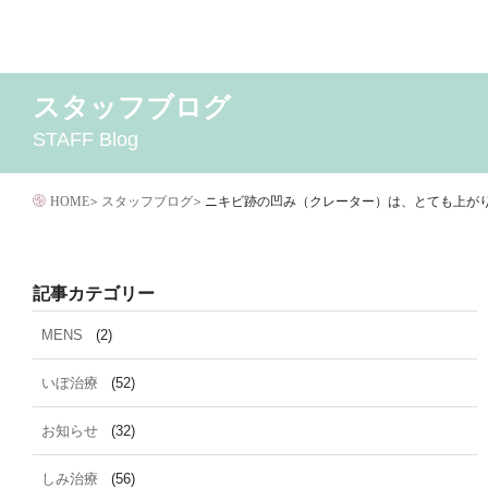
コ
ン
テ
スタッフブログ
2026年8月
MENS
いぼ治療
2026年7月
お知らせ
しみ治療
2026年6月
その他
2
ン
STAFF Blog
イボクリア
ウルセラ
キャンペーン
クリニック
サ
ツ
ダイエット
トーニング
ニキビクリア
ニキビ治
へ
ニキビ跡・凹みクレーター治療
ニキビ跡治療
HOME
>
スタッフブログ
>
ニキビ跡の凹み（クレーター）は、とても上が
ス
マイクロボトックス
メディア
メディカルダイエ
キ
毛穴用プラグピーリング
水光注射
注射・
ッ
記事カテゴリー
脂肪溶解
プ
MENS
(2)
いぼ治療
(52)
お知らせ
(32)
しみ治療
(56)