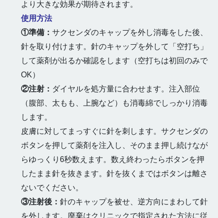
より大きな効果が期待されます。
使用方法
①準備：
サクセンダのキャップを外し消毒をした後、
針を取り付けます。針のキャップを外して「空打ち」
して薬剤が出るか確認をします（空打ちは初回のみで
OK）
②注射：
ダイヤルを処方量に合わせます。注入部位
（腹部、太もも、上腕など）も消毒綿でしっかり消毒
します。
皮膚に対してまっすぐに針を刺します。サクセンダの
ボタンを押して薬剤を注入し、そのまま押し続けなが
らゆっくり6秒数えます。数え終わったらボタンを押
したまま針を抜きます。針を抜くまではボタンは離さ
ないでください。
③注射後：
針のキャップを被せ、逆方向にまわして針
を外します。廃棄はクリニックで指定された方法に従