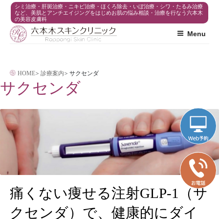
コ
シミ治療・肝斑治療・ニキビ治療・ほくろ除去・いぼ治療・シワ・たるみ治療
など、美肌とアンチエイジングをはじめお肌の悩み相談・治療を行なう六本木
の美容皮膚科
ン
Menu
テ
ン
ツ
HOME
>
診療案内
>
サクセンダ
へ
サクセンダ
ス
キ
ッ
プ
痛くない痩せる注射GLP-1（サ
クセンダ）で、
健康的にダイ