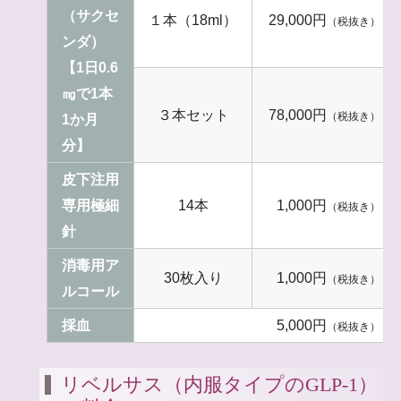
（サクセ
１本（18ml）
29,000円
（税抜き）
ンダ）
【1日0.6
㎎で1本
３本セット
78,000円
（税抜き）
1か月
分】
皮下注用
専用極細
14本
1,000円
（税抜き）
針
消毒用ア
30枚入り
1,000円
（税抜き）
ルコール
採血
5,000円
（税抜き）
リベルサス（内服タイプのGLP-1）