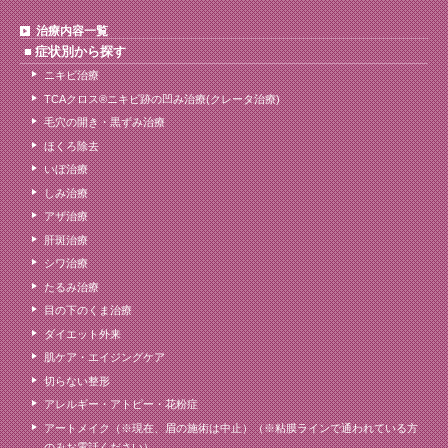
治療内容一覧
症状別から探す
ニキビ治療
TCAクロス®ニキビ跡の凹み治療(クレータ治療)
毛穴の開き・黒ずみ治療
ほくろ除去
いぼ治療
しみ治療
アザ治療
肝斑治療
シワ治療
たるみ治療
目の下のくま治療
ダイエット外来
肌ケア・エイジングケア
切らない整形
アレルギー・アトピー・花粉症
アートメイク（※現在、眉の施術は中止）（※粘膜ラインで通われている方
のみお電話ください）