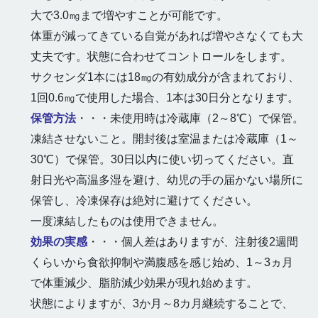
大で3.0㎎まで増やすことが可能です。
体重が減ってきている自覚があれば増やさなくても大
丈夫です。状態に合わせてコントロールをします。
サクセンダ1本には18㎎の有効成分が含まれており、
1回0.6㎎で使用した場合、1本は30日分となります。
保管方法
・・・未使用時は冷蔵庫（2～8℃）で保管。
凍結させないこと。開封後は室温または冷蔵庫（1～
30℃）で保管。30日以内に使い切ってください。直
射日光や高温多湿を避け、幼児の手の届かない場所に
保管し、冷凍保存は絶対に避けてください。
一度凍結したものは使用できません。
効果の実感
・・・個人差はありますが、注射後2週間
くらいから食欲抑制や満腹感を感じ始め、1～3ヵ月
で体重減少、脂肪減少効果が現れ始めます。
状態によりますが、3か月～8カ月継続することで、