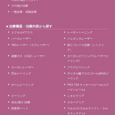
その他の治療
一般診療・保険診療
治療機器・治療内容から探す
エクセルVプラス
レーザートーニング
パールレーザー
ジェネシスレーザー
YAGレーザー（ヤグレーザー）
肌リプレース治療（シミクリ
ア）
炭酸ガス（CO2）レーザー
カーボンピーリング (レーザーピ
ーリング)
カーボンレーザー
プラグピーリング
凹みピーリング
サリチル酸マクロゴール(BHA)ピ
ーリング
ホームピーリング
PRX-T33 マッサージピール(コラ
ーゲンピール)
ピーリング
ニキビクリア
赤み(酒さ)治療
スカークリア
医療用パック
ウルセラ(ウルセラリフト・ウル
セラシステム)