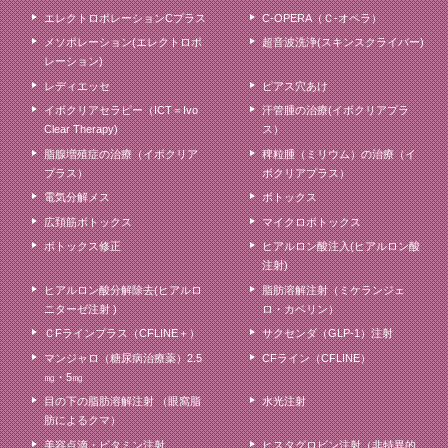
エレクトロポレーションCプラス
C-OPERA（Ｃ-オペラ）
メソポレーション(エレクトロポ
超音波洗浄(スキンスクライバー)
レーション)
レディエッセ
ピアス穴あけ
イボクリアセラピー（ICT＝Ivo
汗管腫の治療(イボクリアプラ
Clear Therapy)
ス）
脂腺増殖症の治療（イボクリア
稗粒腫（ミリウム）の治療（イ
プラス）
ボクリアプラス）
電気分解メス
ボトックス
広頚筋ボトックス
マイクロボトックス
ボトックス修正
ヒアルロン酸注入(ヒアルロン酸
注射)
ヒアルロン酸分解除去(ヒアルロ
脂肪溶解注射（ミケランジェ
ニターゼ注射 )
ロ・カベリン）
ＣFラインプラス（CFLINE＋）
サクセンダ（GLP-1）注射
マンジャロ（糖尿病治療薬）2.5
CFライン（CFLINE）
㎎・5㎎
目の下の脂肪溶解注射 （眼窩脂
水光注射
肪によるクマ）
美容点滴・ビタミン注射
ヒスタグロビン注射（非特異的