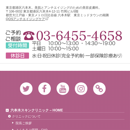
東京都港区六本木。美肌とアンチエイジングのための美容皮膚科。
〒106-0032 東京都港区六本木4-12-11 竹岡ビル5階
都営大江戸線・東京メトロ日比谷線 六本木駅 東京ミッドタウンの南隣
QOSアンチエイジングケア
Twitter
Facebook
Youtube
Instagram
Ameblo
六本木スキンクリニック – HOME
クリニックについて
院長ご挨拶
よくあるご質問・FAQ