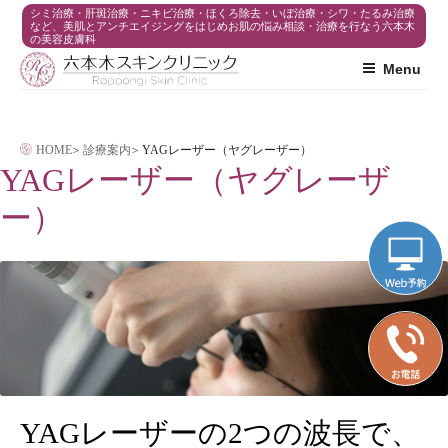
コ
シミ治療・肝斑治療・ニキビ治療・ほくろ除去・いぼ治療・シワ・たるみ治療
など、美肌とアンチエイジングをはじめお肌の悩み相談・治療を行なう六本木
の美容皮膚科
ン
Menu
テ
ン
ツ
HOME
>
診療案内
>
YAGレーザー（ヤグレーザー）
へ
YAGレーザー（ヤグレーザ
ス
ー）
キ
ッ
プ
YAGレーザーの2つの波長で、