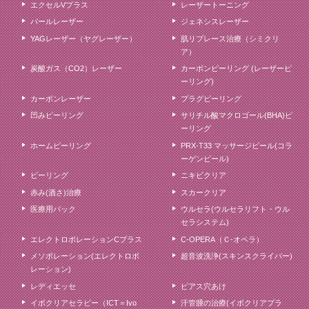
エクセルVプラス
レーザートーニング
パールレーザー
ジェネシスレーザー
YAGレーザー（ヤグレーザー）
肌リプレース治療（シミクリ
ア）
炭酸ガス（CO2）レーザー
カーボンピーリング (レーザーピ
ーリング)
カーボンレーザー
プラグピーリング
凹みピーリング
サリチル酸マクロゴール(BHA)ピ
ーリング
ホームピーリング
PRX-T33 マッサージピール(コラ
ーゲンピール)
ピーリング
ニキビクリア
赤み(酒さ)治療
スカークリア
医療用パック
ウルセラ(ウルセラリフト・ウル
セラシステム)
エレクトロポレーションCプラス
C-OPERA（Ｃ-オペラ）
メソポレーション(エレクトロポ
超音波洗浄(スキンスクライバー)
レーション)
レディエッセ
ピアス穴あけ
イボクリアセラピー（ICT＝Ivo
汗管腫の治療(イボクリアプラ