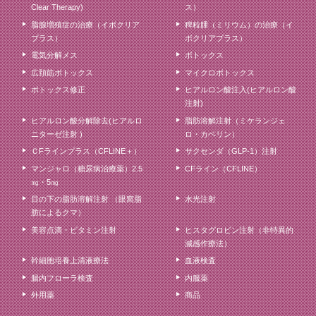
Clear Therapy)
ス）
脂腺増殖症の治療（イボクリア
稗粒腫（ミリウム）の治療（イ
プラス）
ボクリアプラス）
電気分解メス
ボトックス
広頚筋ボトックス
マイクロボトックス
ボトックス修正
ヒアルロン酸注入(ヒアルロン酸
注射)
ヒアルロン酸分解除去(ヒアルロ
脂肪溶解注射（ミケランジェ
ニターゼ注射 )
ロ・カベリン）
ＣFラインプラス（CFLINE＋）
サクセンダ（GLP-1）注射
マンジャロ（糖尿病治療薬）2.5
CFライン（CFLINE）
㎎・5㎎
目の下の脂肪溶解注射 （眼窩脂
水光注射
肪によるクマ）
美容点滴・ビタミン注射
ヒスタグロビン注射（非特異的
減感作療法）
幹細胞培養上清液療法
血液検査
腸内フローラ検査
内服薬
外用薬
商品