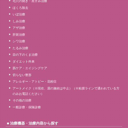
毛穴の開き・黒ずみ治療
ほくろ除去
いぼ治療
しみ治療
アザ治療
肝斑治療
シワ治療
たるみ治療
目の下のくま治療
ダイエット外来
肌ケア・エイジングケア
切らない整形
アレルギー・アトピー・花粉症
アートメイク（※現在、眉の施術は中止）（※粘膜ラインで通われている方
のみお電話ください）
その他の治療
一般診療・保険診療
治療機器・治療内容から探す