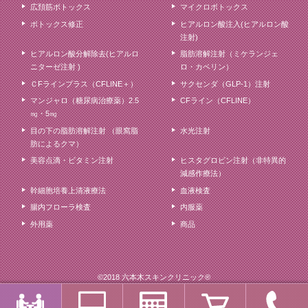
広頚筋ボトックス
マイクロボトックス
ボトックス修正
ヒアルロン酸注入(ヒアルロン酸
注射)
ヒアルロン酸分解除去(ヒアルロ
脂肪溶解注射（ミケランジェ
ニターゼ注射 )
ロ・カベリン）
ＣFラインプラス（CFLINE＋）
サクセンダ（GLP-1）注射
マンジャロ（糖尿病治療薬）2.5
CFライン（CFLINE）
㎎・5㎎
目の下の脂肪溶解注射 （眼窩脂
水光注射
肪によるクマ）
美容点滴・ビタミン注射
ヒスタグロビン注射（非特異的
減感作療法）
幹細胞培養上清液療法
血液検査
腸内フローラ検査
内服薬
外用薬
商品
©2018 六本木スキンクリニック®