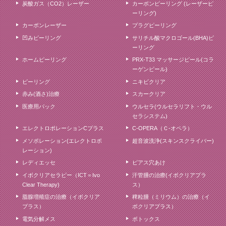
炭酸ガス（CO2）レーザー
カーボンピーリング (レーザーピ
ーリング)
カーボンレーザー
プラグピーリング
凹みピーリング
サリチル酸マクロゴール(BHA)ピ
ーリング
ホームピーリング
PRX-T33 マッサージピール(コラ
ーゲンピール)
ピーリング
ニキビクリア
赤み(酒さ)治療
スカークリア
医療用パック
ウルセラ(ウルセラリフト・ウル
セラシステム)
エレクトロポレーションCプラス
C-OPERA（Ｃ-オペラ）
メソポレーション(エレクトロポ
超音波洗浄(スキンスクライバー)
レーション)
レディエッセ
ピアス穴あけ
イボクリアセラピー（ICT＝Ivo
汗管腫の治療(イボクリアプラ
Clear Therapy)
ス）
脂腺増殖症の治療（イボクリア
稗粒腫（ミリウム）の治療（イ
プラス）
ボクリアプラス）
電気分解メス
ボトックス