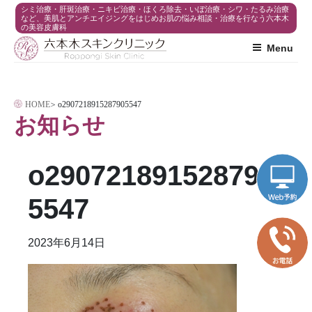
コ
シミ治療・肝斑治療・ニキビ治療・ほくろ除去・いぼ治療・シワ・たるみ治療
など、美肌とアンチエイジングをはじめお肌の悩み相談・治療を行なう六本木
の美容皮膚科
ン
Menu
テ
ン
ツ
HOME
>
o2907218915287905547
へ
お知らせ
ス
キ
o290721891528790
ッ
プ
5547
2023年6月14日