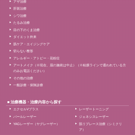
アザ治療
肝斑治療
シワ治療
たるみ治療
目の下のくま治療
ダイエット外来
肌ケア・エイジングケア
切らない整形
アレルギー・アトピー・花粉症
アートメイク（※現在、眉の施術は中止）（※粘膜ラインで通われている方
のみお電話ください）
その他の治療
一般診療・保険診療
治療機器・治療内容から探す
エクセルVプラス
レーザートーニング
パールレーザー
ジェネシスレーザー
YAGレーザー（ヤグレーザー）
肌リプレース治療（シミクリ
ア）