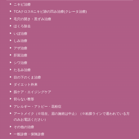
ニキビ治療
TCAクロス®ニキビ跡の凹み治療(クレータ治療)
毛穴の開き・黒ずみ治療
ほくろ除去
いぼ治療
しみ治療
アザ治療
肝斑治療
シワ治療
たるみ治療
目の下のくま治療
ダイエット外来
肌ケア・エイジングケア
切らない整形
アレルギー・アトピー・花粉症
アートメイク（※現在、眉の施術は中止）（※粘膜ラインで通われている方
のみお電話ください）
その他の治療
一般診療・保険診療