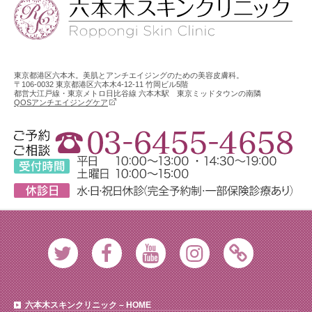
東京都港区六本木。美肌とアンチエイジングのための美容皮膚科。
〒106-0032 東京都港区六本木4-12-11 竹岡ビル5階
都営大江戸線・東京メトロ日比谷線 六本木駅 東京ミッドタウンの南隣
QOSアンチエイジングケア
Twitter
Facebook
Youtube
Instagram
Ameblo
六本木スキンクリニック – HOME