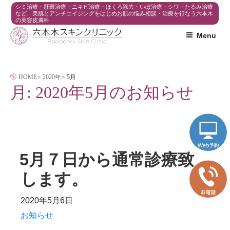
コ
シミ治療・肝斑治療・ニキビ治療・ほくろ除去・いぼ治療・シワ・たるみ治療
など、美肌とアンチエイジングをはじめお肌の悩み相談・治療を行なう六本木
の美容皮膚科
ン
Menu
テ
ン
ツ
HOME
>
2020年
>
5月
へ
月:
2020年5月
のお知らせ
ス
キ
ッ
プ
5月７日から通常診療致
します。
2020年5月6日
お知らせ