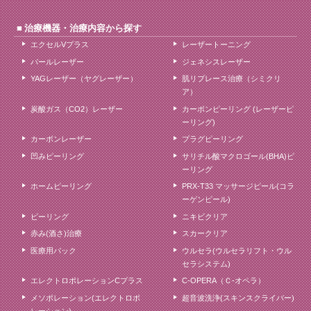
治療機器・治療内容から探す
エクセルVプラス
レーザートーニング
パールレーザー
ジェネシスレーザー
YAGレーザー（ヤグレーザー）
肌リプレース治療（シミクリ
ア）
炭酸ガス（CO2）レーザー
カーボンピーリング (レーザーピ
ーリング)
カーボンレーザー
プラグピーリング
凹みピーリング
サリチル酸マクロゴール(BHA)ピ
ーリング
ホームピーリング
PRX-T33 マッサージピール(コラ
ーゲンピール)
ピーリング
ニキビクリア
赤み(酒さ)治療
スカークリア
医療用パック
ウルセラ(ウルセラリフト・ウル
セラシステム)
エレクトロポレーションCプラス
C-OPERA（Ｃ-オペラ）
メソポレーション(エレクトロポ
超音波洗浄(スキンスクライバー)
レーション)