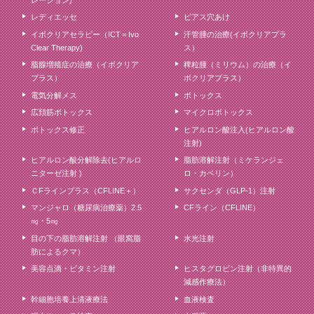
レディエッセ
ピアス穴あけ
イボクリアセラピー（ICT＝Ivo
汗管腫の治療(イボクリアプラ
Clear Therapy)
ス）
脂腺増殖症の治療（イボクリア
稗粒腫（ミリウム）の治療（イ
プラス）
ボクリアプラス）
電気分解メス
ボトックス
広頚筋ボトックス
マイクロボトックス
ボトックス修正
ヒアルロン酸注入(ヒアルロン酸
注射)
ヒアルロン酸分解除去(ヒアルロ
脂肪溶解注射（ミケランジェ
ニターゼ注射 )
ロ・カベリン）
ＣFラインプラス（CFLINE＋）
サクセンダ（GLP-1）注射
マンジャロ（糖尿病治療薬）2.5
CFライン（CFLINE）
㎎・5㎎
目の下の脂肪溶解注射 （眼窩脂
水光注射
肪によるクマ）
美容点滴・ビタミン注射
ヒスタグロビン注射（非特異的
減感作療法）
幹細胞培養上清液療法
血液検査