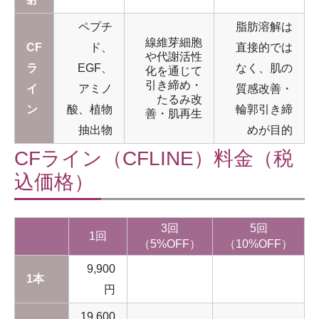
ペプチ
脂肪溶解は
線維芽細胞
CF
ド、
直接的では
や代謝活性
ラ
EGF、
なく、肌の
化を通じて
引き締め・
イ
アミノ
質感改善・
たるみ改
ン
酸、植物
輪郭引き締
善・肌再生
抽出物
めが目的
CFライン（CFLINE）料金（税
込価格）
3回
5回
1回
（5%OFF）
（10%OFF）
9,900
1本
円
19,600