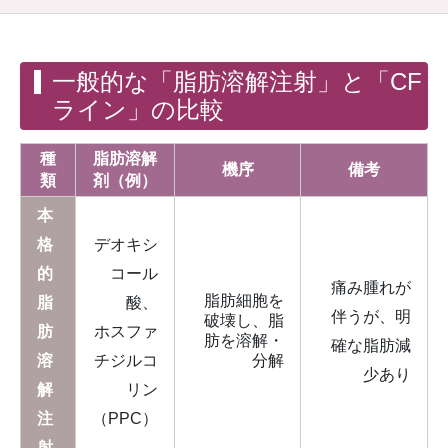
一般的な「脂肪溶解注射」と「CF
ライン」の比較
種
脂肪溶解
機序
備考
類
剤（例）
本
格
デオキシ
的
コール
痛み腫れが
脂肪細胞を
脂
酸、
伴うが、明
破壊し、脂
肪
ホスファ
肪を溶解・
確な脂肪減
溶
チジルコ
分解
少あり
解
リン
注
（PPC）
射