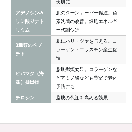
美肌に
アデノシン-5
肌のターンオーバー促進。色
リン酸ジナト
素沈着の改善。細胞エネルギ
リウム
ー代謝促進
肌にハリ・ツヤを与える。コ
3種類のペプ
ラーゲン・エラスチン産生促
チド
進
脂肪燃焼効果。コラーゲンな
ヒバマタ（海
どアミノ酸なども豊富で老化
藻）抽出物
予防にも
チロシン
脂肪の代謝を高める効果