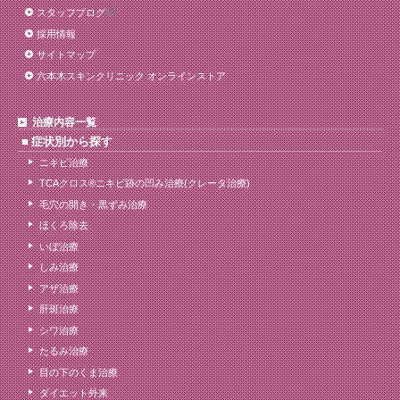
スタッフブログ
採用情報
サイトマップ
六本木スキンクリニック オンラインストア
治療内容一覧
症状別から探す
ニキビ治療
TCAクロス®ニキビ跡の凹み治療(クレータ治療)
毛穴の開き・黒ずみ治療
ほくろ除去
いぼ治療
しみ治療
アザ治療
肝斑治療
シワ治療
たるみ治療
目の下のくま治療
ダイエット外来