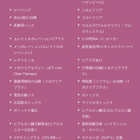
ーゲンピール)
ピーリング
ニキビクリア
赤み(酒さ)治療
スカークリア
医療用パック
ウルセラ(ウルセラリフト・ウル
セラシステム)
エレクトロポレーションCプラス
C-OPERA（Ｃ-オペラ）
メソポレーション(エレクトロポ
超音波洗浄(スキンスクライバー)
レーション)
レディエッセ
ピアス穴あけ
イボクリアセラピー（ICT＝Ivo
汗管腫の治療(イボクリアプラ
Clear Therapy)
ス）
脂腺増殖症の治療（イボクリア
稗粒腫（ミリウム）の治療（イ
プラス）
ボクリアプラス）
電気分解メス
ボトックス
広頚筋ボトックス
マイクロボトックス
ボトックス修正
ヒアルロン酸注入(ヒアルロン酸
注射)
ヒアルロン酸分解除去(ヒアルロ
脂肪溶解注射（ミケランジェ
ニターゼ注射 )
ロ・カベリン）
ＣFラインプラス（CFLINE＋）
サクセンダ（GLP-1）注射