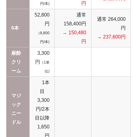
円
円/本)
52,800
通常
通常 264,000
円
158,400円
6本
円
→ 150,480
（8,800
→ 237,600円
円
円/本)
麻酔
3,300
クリ
円
（1単
ーム
位)
1本
目
マジ
3,300
ック
円/2本
ニー
目以降
ドル
1,650
円