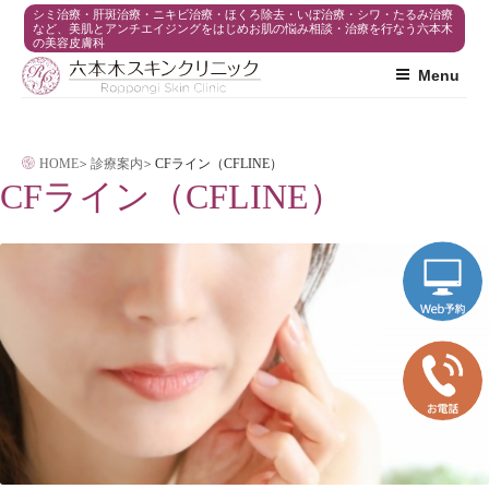
コ
シミ治療・肝斑治療・ニキビ治療・ほくろ除去・いぼ治療・シワ・たるみ治療
など、美肌とアンチエイジングをはじめお肌の悩み相談・治療を行なう六本木
の美容皮膚科
ン
Menu
テ
ン
ツ
HOME
>
診療案内
>
CFライン（CFLINE）
へ
CFライン（CFLINE）
ス
キ
ッ
プ