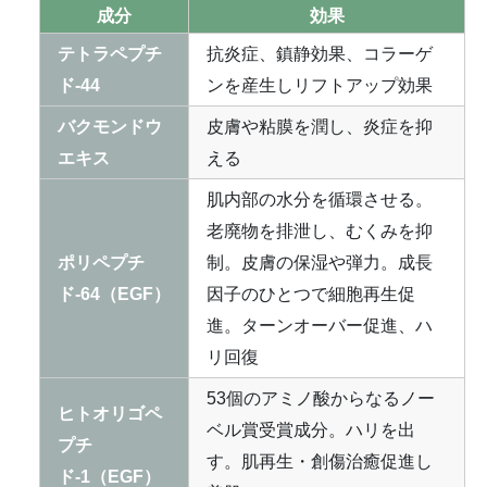
成分
効果
テトラペプチ
抗炎症、鎮静効果、コラーゲ
ド-44
ンを産生しリフトアップ効果
バクモンドウ
皮膚や粘膜を潤し、炎症を抑
エキス
える
肌内部の水分を循環させる。
老廃物を排泄し、むくみを抑
ポリペプチ
制。皮膚の保湿や弾力。成長
ド-64（EGF）
因子のひとつで細胞再生促
進。ターンオーバー促進、ハ
リ回復
53個のアミノ酸からなるノー
ヒトオリゴペ
ベル賞受賞成分。ハリを出
プチ
す。肌再生・創傷治癒促進し
ド-1（EGF）