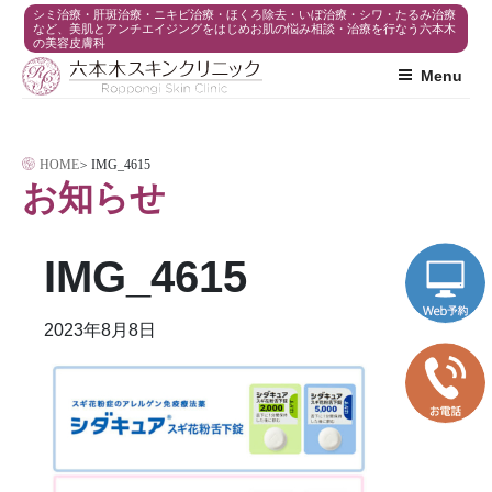
コ
シミ治療・肝斑治療・ニキビ治療・ほくろ除去・いぼ治療・シワ・たるみ治療
など、美肌とアンチエイジングをはじめお肌の悩み相談・治療を行なう六本木
の美容皮膚科
ン
Menu
テ
ン
ツ
HOME
>
IMG_4615
へ
お知らせ
ス
キ
IMG_4615
ッ
プ
2023年8月8日