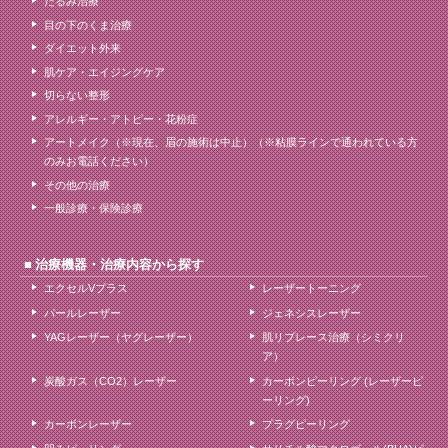
たるみ治療
目の下のくま治療
ダイエット外来
肌ケア・エイジングケア
切らない整形
アレルギー・アトピー・花粉症
アートメイク（※現在、眉の施術は中止）（※粘膜ラインで通われている方
のみお電話ください）
その他の治療
一般診療・保険診療
治療機器・治療内容から探す
エクセルVプラス
レーザートーニング
パールレーザー
ジェネシスレーザー
YAGレーザー（ヤグレーザー）
肌リプレース治療（シミクリ
ア）
炭酸ガス（CO2）レーザー
カーボンピーリング (レーザーピ
ーリング)
カーボンレーザー
プラグピーリング