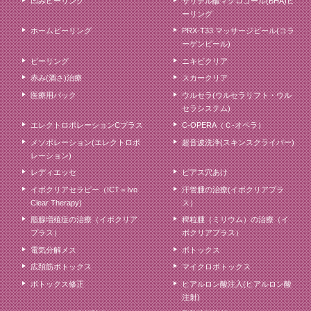
凹みピーリング
サリチル酸マクロゴール(BHA)ピ
ーリング
ホームピーリング
PRX-T33 マッサージピール(コラ
ーゲンピール)
ピーリング
ニキビクリア
赤み(酒さ)治療
スカークリア
医療用パック
ウルセラ(ウルセラリフト・ウル
セラシステム)
エレクトロポレーションCプラス
C-OPERA（Ｃ-オペラ）
メソポレーション(エレクトロポ
超音波洗浄(スキンスクライバー)
レーション)
レディエッセ
ピアス穴あけ
イボクリアセラピー（ICT＝Ivo
汗管腫の治療(イボクリアプラ
Clear Therapy)
ス）
脂腺増殖症の治療（イボクリア
稗粒腫（ミリウム）の治療（イ
プラス）
ボクリアプラス）
電気分解メス
ボトックス
広頚筋ボトックス
マイクロボトックス
ボトックス修正
ヒアルロン酸注入(ヒアルロン酸
注射)