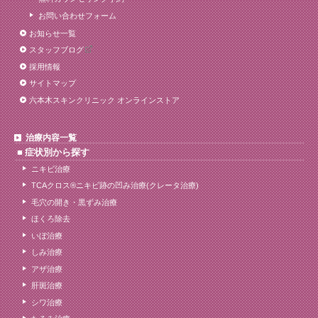
お問い合わせフォーム
お知らせ一覧
スタッフブログ
採用情報
サイトマップ
六本木スキンクリニック オンラインストア
治療内容一覧
症状別から探す
ニキビ治療
TCAクロス®ニキビ跡の凹み治療(クレータ治療)
毛穴の開き・黒ずみ治療
ほくろ除去
いぼ治療
しみ治療
アザ治療
肝斑治療
シワ治療