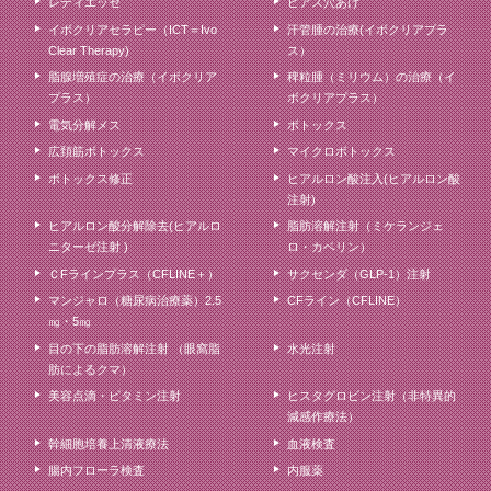
レディエッセ
ピアス穴あけ
イボクリアセラピー（ICT＝Ivo
汗管腫の治療(イボクリアプラ
Clear Therapy)
ス）
脂腺増殖症の治療（イボクリア
稗粒腫（ミリウム）の治療（イ
プラス）
ボクリアプラス）
電気分解メス
ボトックス
広頚筋ボトックス
マイクロボトックス
ボトックス修正
ヒアルロン酸注入(ヒアルロン酸
注射)
ヒアルロン酸分解除去(ヒアルロ
脂肪溶解注射（ミケランジェ
ニターゼ注射 )
ロ・カベリン）
ＣFラインプラス（CFLINE＋）
サクセンダ（GLP-1）注射
マンジャロ（糖尿病治療薬）2.5
CFライン（CFLINE）
㎎・5㎎
目の下の脂肪溶解注射 （眼窩脂
水光注射
肪によるクマ）
美容点滴・ビタミン注射
ヒスタグロビン注射（非特異的
減感作療法）
幹細胞培養上清液療法
血液検査
腸内フローラ検査
内服薬