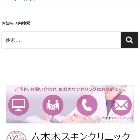
お知らせ内検索
検
検
索:
索