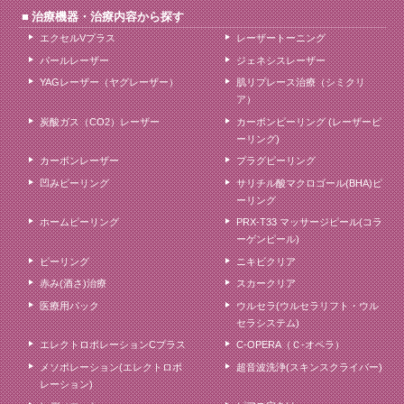
治療機器・治療内容から探す
エクセルVプラス
レーザートーニング
パールレーザー
ジェネシスレーザー
YAGレーザー（ヤグレーザー）
肌リプレース治療（シミクリ
ア）
炭酸ガス（CO2）レーザー
カーボンピーリング (レーザーピ
ーリング)
カーボンレーザー
プラグピーリング
凹みピーリング
サリチル酸マクロゴール(BHA)ピ
ーリング
ホームピーリング
PRX-T33 マッサージピール(コラ
ーゲンピール)
ピーリング
ニキビクリア
赤み(酒さ)治療
スカークリア
医療用パック
ウルセラ(ウルセラリフト・ウル
セラシステム)
エレクトロポレーションCプラス
C-OPERA（Ｃ-オペラ）
メソポレーション(エレクトロポ
超音波洗浄(スキンスクライバー)
レーション)