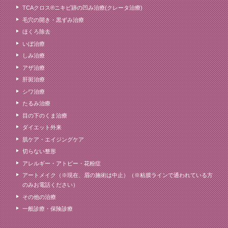
TCAクロス®ニキビ跡の凹み治療(クレータ治療)
毛穴の開き・黒ずみ治療
ほくろ除去
いぼ治療
しみ治療
アザ治療
肝斑治療
シワ治療
たるみ治療
目の下のくま治療
ダイエット外来
肌ケア・エイジングケア
切らない整形
アレルギー・アトピー・花粉症
アートメイク（※現在、眉の施術は中止）（※粘膜ラインで通われている方
のみお電話ください）
その他の治療
一般診療・保険診療