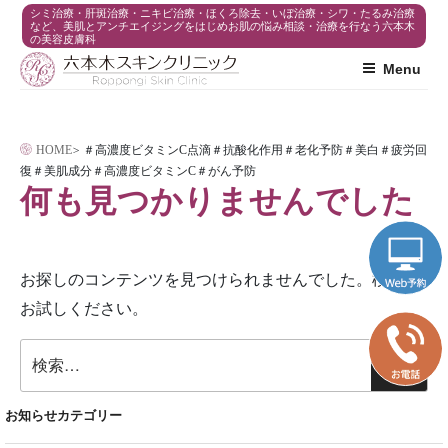
コ
シミ治療・肝斑治療・ニキビ治療・ほくろ除去・いぼ治療・シワ・たるみ治療
など、美肌とアンチエイジングをはじめお肌の悩み相談・治療を行なう六本木
の美容皮膚科
ン
Menu
テ
ン
ツ
HOME
>
＃高濃度ビタミンC点滴＃抗酸化作用＃老化予防＃美白＃疲労回
へ
復＃美肌成分＃高濃度ビタミンC＃がん予防
ス
何も見つかりませんでした
キ
ッ
プ
お探しのコンテンツを見つけられませんでした。検索を
お試しください。
検
検
索:
索
お知らせカテゴリー