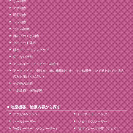
しみ治療
アザ治療
肝斑治療
シワ治療
たるみ治療
目の下のくま治療
ダイエット外来
肌ケア・エイジングケア
切らない整形
アレルギー・アトピー・花粉症
アートメイク（※現在、眉の施術は中止）（※粘膜ラインで通われている方
のみお電話ください）
その他の治療
一般診療・保険診療
治療機器・治療内容から探す
エクセルVプラス
レーザートーニング
パールレーザー
ジェネシスレーザー
YAGレーザー（ヤグレーザー）
肌リプレース治療（シミクリ