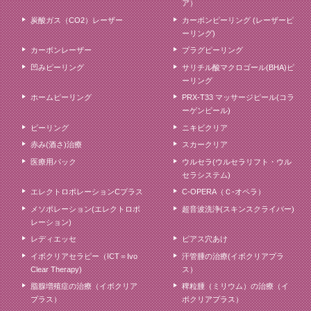
ア）
炭酸ガス（CO2）レーザー
カーボンピーリング (レーザーピ
ーリング)
カーボンレーザー
プラグピーリング
凹みピーリング
サリチル酸マクロゴール(BHA)ピ
ーリング
ホームピーリング
PRX-T33 マッサージピール(コラ
ーゲンピール)
ピーリング
ニキビクリア
赤み(酒さ)治療
スカークリア
医療用パック
ウルセラ(ウルセラリフト・ウル
セラシステム)
エレクトロポレーションCプラス
C-OPERA（Ｃ-オペラ）
メソポレーション(エレクトロポ
超音波洗浄(スキンスクライバー)
レーション)
レディエッセ
ピアス穴あけ
イボクリアセラピー（ICT＝Ivo
汗管腫の治療(イボクリアプラ
Clear Therapy)
ス）
脂腺増殖症の治療（イボクリア
稗粒腫（ミリウム）の治療（イ
プラス）
ボクリアプラス）