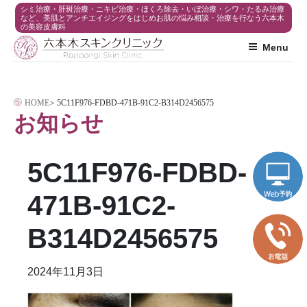
コ
シミ治療・肝斑治療・ニキビ治療・ほくろ除去・いぼ治療・シワ・たるみ治療
など、美肌とアンチエイジングをはじめお肌の悩み相談・治療を行なう六本木
の美容皮膚科
ン
Menu
テ
ン
ツ
HOME
>
5C11F976-FDBD-471B-91C2-B314D2456575
へ
お知らせ
ス
キ
5C11F976-FDBD-
ッ
プ
471B-91C2-
B314D2456575
2024年11月3日