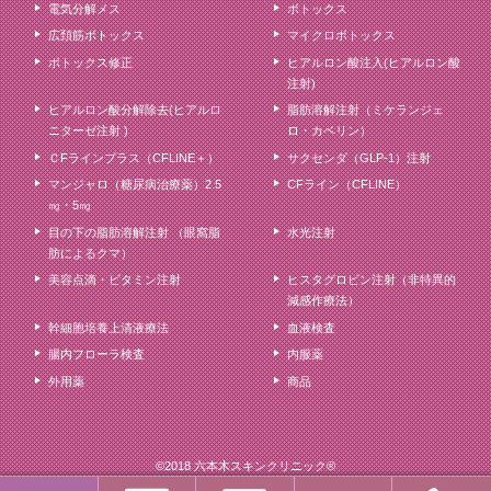
電気分解メス
ボトックス
広頚筋ボトックス
マイクロボトックス
ボトックス修正
ヒアルロン酸注入(ヒアルロン酸
注射)
ヒアルロン酸分解除去(ヒアルロ
脂肪溶解注射（ミケランジェ
ニターゼ注射 )
ロ・カベリン）
ＣFラインプラス（CFLINE＋）
サクセンダ（GLP-1）注射
マンジャロ（糖尿病治療薬）2.5
CFライン（CFLINE）
㎎・5㎎
目の下の脂肪溶解注射 （眼窩脂
水光注射
肪によるクマ）
美容点滴・ビタミン注射
ヒスタグロビン注射（非特異的
減感作療法）
幹細胞培養上清液療法
血液検査
腸内フローラ検査
内服薬
外用薬
商品
©2018 六本木スキンクリニック®