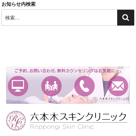
お知らせ内検索
検
検
索:
索