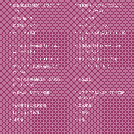
脂腺増殖症の治療（イボクリア
稗粒腫（ミリウム）の治療（イ
プラス）
ボクリアプラス）
電気分解メス
ボトックス
広頚筋ボトックス
マイクロボトックス
ボトックス修正
ヒアルロン酸注入(ヒアルロン酸
注射)
ヒアルロン酸分解除去(ヒアルロ
脂肪溶解注射（ミケランジェ
ニターゼ注射 )
ロ・カベリン）
ＣFラインプラス（CFLINE＋）
サクセンダ（GLP-1）注射
マンジャロ（糖尿病治療薬）2.5
CFライン（CFLINE）
㎎・5㎎
目の下の脂肪溶解注射 （眼窩脂
水光注射
肪によるクマ）
美容点滴・ビタミン注射
ヒスタグロビン注射（非特異的
減感作療法）
幹細胞培養上清液療法
血液検査
腸内フローラ検査
内服薬
外用薬
商品