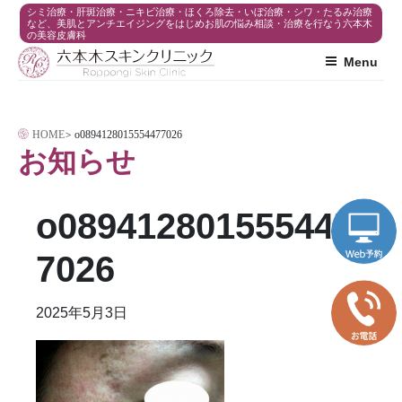
コ
シミ治療・肝斑治療・ニキビ治療・ほくろ除去・いぼ治療・シワ・たるみ治療
など、美肌とアンチエイジングをはじめお肌の悩み相談・治療を行なう六本木
の美容皮膚科
ン
Menu
テ
ン
ツ
HOME
>
o0894128015554477026
へ
お知らせ
ス
キ
o089412801555447
ッ
プ
7026
2025年5月3日