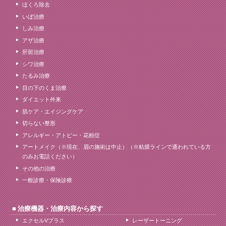
ほくろ除去
いぼ治療
しみ治療
アザ治療
肝斑治療
シワ治療
たるみ治療
目の下のくま治療
ダイエット外来
肌ケア・エイジングケア
切らない整形
アレルギー・アトピー・花粉症
アートメイク（※現在、眉の施術は中止）（※粘膜ラインで通われている方
のみお電話ください）
その他の治療
一般診療・保険診療
治療機器・治療内容から探す
エクセルVプラス
レーザートーニング