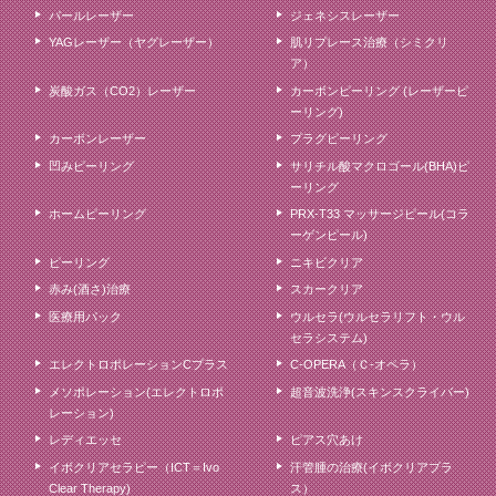
パールレーザー
ジェネシスレーザー
YAGレーザー（ヤグレーザー）
肌リプレース治療（シミクリ
ア）
炭酸ガス（CO2）レーザー
カーボンピーリング (レーザーピ
ーリング)
カーボンレーザー
プラグピーリング
凹みピーリング
サリチル酸マクロゴール(BHA)ピ
ーリング
ホームピーリング
PRX-T33 マッサージピール(コラ
ーゲンピール)
ピーリング
ニキビクリア
赤み(酒さ)治療
スカークリア
医療用パック
ウルセラ(ウルセラリフト・ウル
セラシステム)
エレクトロポレーションCプラス
C-OPERA（Ｃ-オペラ）
メソポレーション(エレクトロポ
超音波洗浄(スキンスクライバー)
レーション)
レディエッセ
ピアス穴あけ
イボクリアセラピー（ICT＝Ivo
汗管腫の治療(イボクリアプラ
Clear Therapy)
ス）