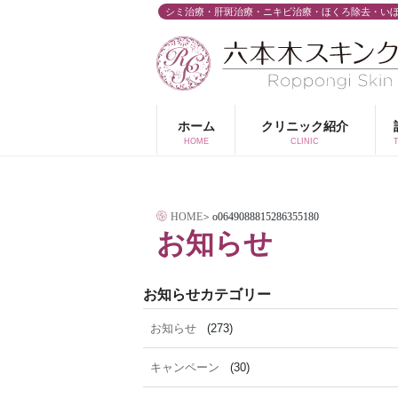
コ
シミ治療・肝斑治療・ニキビ治療・ほくろ除去・い
ン
テ
ン
ツ
ホーム
クリニック紹介
へ
HOME
CLINIC
ス
キ
HOME
>
o0649088815286355180
ッ
お知らせ
プ
お知らせカテゴリー
お知らせ
(273)
キャンペーン
(30)