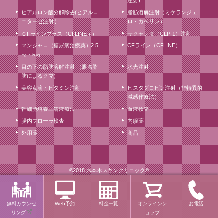
注射)
ヒアルロン酸分解除去(ヒアルロ
脂肪溶解注射（ミケランジェ
ニターゼ注射 )
ロ・カベリン）
ＣFラインプラス（CFLINE＋）
サクセンダ（GLP-1）注射
マンジャロ（糖尿病治療薬）2.5
CFライン（CFLINE）
㎎・5㎎
目の下の脂肪溶解注射 （眼窩脂
水光注射
肪によるクマ）
美容点滴・ビタミン注射
ヒスタグロビン注射（非特異的
減感作療法）
幹細胞培養上清液療法
血液検査
腸内フローラ検査
内服薬
外用薬
商品
©2018 六本木スキンクリニック®
無料カウンセ
Web予約
料金一覧
オンラインシ
お電話
リング
ョップ