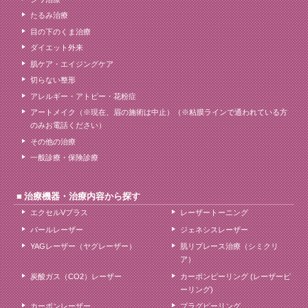
たるみ治療
目の下のくま治療
ダイエット外来
肌ケア・エイジングケア
切らない整形
アレルギー・アトピー・花粉症
アートメイク（※現在、眉の施術は中止）（※粘膜ラインで通われている方
のみお電話ください）
その他の治療
一般診療・保険診療
治療機器・治療内容から探す
エクセルVプラス
レーザートーニング
パールレーザー
ジェネシスレーザー
YAGレーザー（ヤグレーザー）
肌リプレース治療（シミクリ
ア）
炭酸ガス（CO2）レーザー
カーボンピーリング (レーザーピ
ーリング)
カーボンレーザー
プラグピーリング