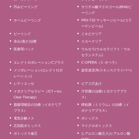
凹みピーリング
サリチル酸マクロゴール(BHA)ピ
ーリング
ホームピーリング
PRX-T33 マッサージピール(コラ
ーゲンピール)
ピーリング
ニキビクリア
赤み(酒さ)治療
スカークリア
医療用パック
ウルセラ(ウルセラリフト・ウル
セラシステム)
エレクトロポレーションCプラス
C-OPERA（Ｃ-オペラ）
メソポレーション(エレクトロポ
超音波洗浄(スキンスクライバー)
レーション)
レディエッセ
ピアス穴あけ
イボクリアセラピー（ICT＝Ivo
汗管腫の治療(イボクリアプラ
Clear Therapy)
ス）
脂腺増殖症の治療（イボクリア
稗粒腫（ミリウム）の治療（イ
プラス）
ボクリアプラス）
電気分解メス
ボトックス
広頚筋ボトックス
マイクロボトックス
ボトックス修正
ヒアルロン酸注入(ヒアルロン酸