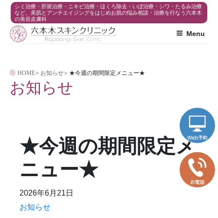
コ
シミ治療・肝斑治療・ニキビ治療・ほくろ除去・いぼ治療・シワ・たるみ治療
など、美肌とアンチエイジングをはじめお肌の悩み相談・治療を行なう六本木
の美容皮膚科
ン
Menu
テ
ン
ツ
HOME
>
お知らせ
>
★今週の期間限定メニュー★
へ
お知らせ
ス
キ
ッ
プ
★今週の期間限定メ
ニュー★
2026年6月21日
お知らせ