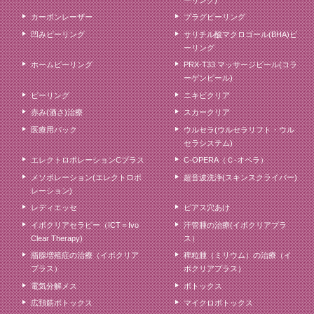
カーボンレーザー
プラグピーリング
凹みピーリング
サリチル酸マクロゴール(BHA)ピ
ーリング
ホームピーリング
PRX-T33 マッサージピール(コラ
ーゲンピール)
ピーリング
ニキビクリア
赤み(酒さ)治療
スカークリア
医療用パック
ウルセラ(ウルセラリフト・ウル
セラシステム)
エレクトロポレーションCプラス
C-OPERA（Ｃ-オペラ）
メソポレーション(エレクトロポ
超音波洗浄(スキンスクライバー)
レーション)
レディエッセ
ピアス穴あけ
イボクリアセラピー（ICT＝Ivo
汗管腫の治療(イボクリアプラ
Clear Therapy)
ス）
脂腺増殖症の治療（イボクリア
稗粒腫（ミリウム）の治療（イ
プラス）
ボクリアプラス）
電気分解メス
ボトックス
広頚筋ボトックス
マイクロボトックス