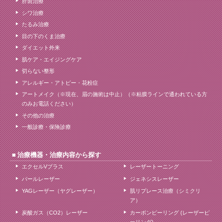
肝斑治療
シワ治療
たるみ治療
目の下のくま治療
ダイエット外来
肌ケア・エイジングケア
切らない整形
アレルギー・アトピー・花粉症
アートメイク（※現在、眉の施術は中止）（※粘膜ラインで通われている方
のみお電話ください）
その他の治療
一般診療・保険診療
治療機器・治療内容から探す
エクセルVプラス
レーザートーニング
パールレーザー
ジェネシスレーザー
YAGレーザー（ヤグレーザー）
肌リプレース治療（シミクリ
ア）
炭酸ガス（CO2）レーザー
カーボンピーリング (レーザーピ
ーリング)