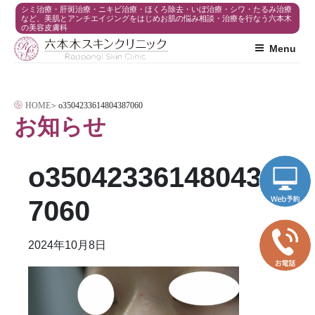
コ
シミ治療・肝斑治療・ニキビ治療・ほくろ除去・いぼ治療・シワ・たるみ治療
など、美肌とアンチエイジングをはじめお肌の悩み相談・治療を行なう六本木
の美容皮膚科
ン
Menu
テ
ン
ツ
HOME
>
o3504233614804387060
へ
お知らせ
ス
キ
o350423361480438
ッ
プ
7060
2024年10月8日