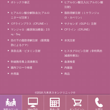
ボトックス修正
ヒアルロン酸注入(ヒアルロン酸
注射)
ヒアルロン酸分解除去(ヒアルロ
脂肪溶解注射（ミケランジェ
ニターゼ注射 )
ロ・カベリン）
ＣFラインプラス（CFLINE＋）
サクセンダ（GLP-1）注射
マンジャロ（糖尿病治療薬）2.5
CFライン（CFLINE）
㎎・5㎎
目の下の脂肪溶解注射 （眼窩脂
水光注射
肪によるクマ）
美容点滴・ビタミン注射
ヒスタグロビン注射（非特異的
減感作療法）
幹細胞培養上清液療法
血液検査
腸内フローラ検査
内服薬
外用薬
商品
©2018 六本木スキンクリニック®
無料カウンセ
Web予約
料金一覧
オンラインシ
お電話