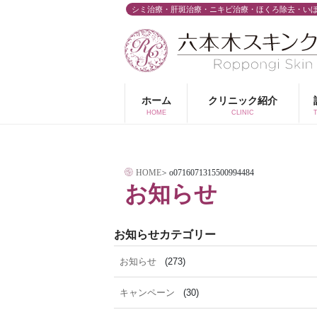
コ
シミ治療・肝斑治療・ニキビ治療・ほくろ除去・い
ン
テ
ン
ツ
ホーム
クリニック紹介
へ
HOME
CLINIC
ス
キ
HOME
>
o0716071315500994484
ッ
お知らせ
プ
お知らせカテゴリー
お知らせ
(273)
キャンペーン
(30)