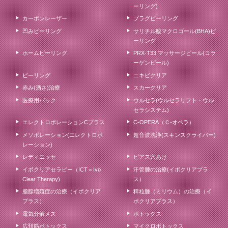
ーリング)
カーボンレーザー
プラグピーリング
凹みピーリング
サリチル酸マクロゴール(BHA)ピ
ーリング
ホームピーリング
PRX-T33 マッサージピール(コラ
ーゲンピール)
ピーリング
ニキビクリア
赤み(酒さ)治療
スカークリア
医療用パック
ウルセラ(ウルセラリフト・ウル
セラシステム)
エレクトロポレーションCプラス
C-OPERA（Ｃ-オペラ）
メソポレーション(エレクトロポ
超音波洗浄(スキンスクライバー)
レーション)
レディエッセ
ピアス穴あけ
イボクリアセラピー（ICT＝Ivo
汗管腫の治療(イボクリアプラ
Clear Therapy)
ス）
脂腺増殖症の治療（イボクリア
稗粒腫（ミリウム）の治療（イ
プラス）
ボクリアプラス）
電気分解メス
ボトックス
広頚筋ボトックス
マイクロボトックス