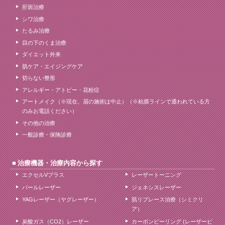
肝斑治療
シワ治療
たるみ治療
目の下のくま治療
ダイエット外来
肌ケア・エイジングケア
切らない整形
アレルギー・アトピー・花粉症
アートメイク（※現在、眉の施術は中止）（※粘膜ラインで通われている方
のみお電話ください）
その他の治療
一般診療・保険診療
治療機器・治療内容から探す
エクセルVプラス
レーザートーニング
パールレーザー
ジェネシスレーザー
YAGレーザー（ヤグレーザー）
肌リプレース治療（シミクリ
ア）
炭酸ガス（CO2）レーザー
カーボンピーリング (レーザーピ