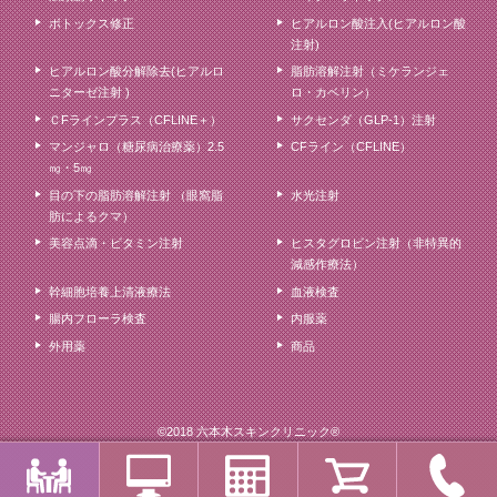
ボトックス修正
ヒアルロン酸注入(ヒアルロン酸
注射)
ヒアルロン酸分解除去(ヒアルロ
脂肪溶解注射（ミケランジェ
ニターゼ注射 )
ロ・カベリン）
ＣFラインプラス（CFLINE＋）
サクセンダ（GLP-1）注射
マンジャロ（糖尿病治療薬）2.5
CFライン（CFLINE）
㎎・5㎎
目の下の脂肪溶解注射 （眼窩脂
水光注射
肪によるクマ）
美容点滴・ビタミン注射
ヒスタグロビン注射（非特異的
減感作療法）
幹細胞培養上清液療法
血液検査
腸内フローラ検査
内服薬
外用薬
商品
©2018 六本木スキンクリニック®