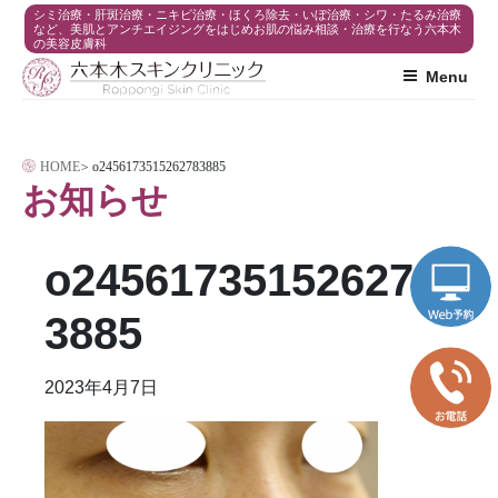
コ
シミ治療・肝斑治療・ニキビ治療・ほくろ除去・いぼ治療・シワ・たるみ治療
など、美肌とアンチエイジングをはじめお肌の悩み相談・治療を行なう六本木
の美容皮膚科
ン
Menu
テ
ン
ツ
HOME
>
o2456173515262783885
へ
お知らせ
ス
キ
o245617351526278
ッ
プ
3885
2023年4月7日