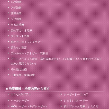
しみ治療
アザ治療
肝斑治療
シワ治療
たるみ治療
目の下のくま治療
ダイエット外来
肌ケア・エイジングケア
切らない整形
アレルギー・アトピー・花粉症
アートメイク（※現在、眉の施術は中止）（※粘膜ラインで通われている方
のみお電話ください）
その他の治療
一般診療・保険診療
治療機器・治療内容から探す
エクセルVプラス
レーザートーニング
パールレーザー
ジェネシスレーザー
YAGレーザー（ヤグレーザー）
肌リプレース治療（シミクリ