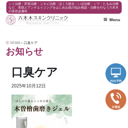
コ
シミ治療・肝斑治療・ニキビ治療・ほくろ除去・いぼ治療・シワ・たるみ治療
など、美肌とアンチエイジングをはじめお肌の悩み相談・治療を行なう六本木
の美容皮膚科
ン
Menu
テ
ン
ツ
HOME
>
口臭ケア
へ
お知らせ
ス
キ
口臭ケア
ッ
プ
2025年10月12日