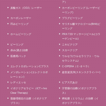
ア）
炭酸ガス（CO2）レーザー
カーボンピーリング (レーザーピ
ーリング)
カーボンレーザー
プラグピーリング
凹みピーリング
サリチル酸マクロゴール(BHA)ピ
ーリング
ホームピーリング
PRX-T33 マッサージピール(コラ
ーゲンピール)
ピーリング
ニキビクリア
赤み(酒さ)治療
スカークリア
医療用パック
ウルセラ(ウルセラリフト・ウル
セラシステム)
エレクトロポレーションCプラス
C-OPERA（Ｃ-オペラ）
メソポレーション(エレクトロポ
超音波洗浄(スキンスクライバー)
レーション)
レディエッセ
ピアス穴あけ
イボクリアセラピー（ICT＝Ivo
汗管腫の治療(イボクリアプラ
Clear Therapy)
ス）
脂腺増殖症の治療（イボクリア
稗粒腫（ミリウム）の治療（イ
プラス）
ボクリアプラス）