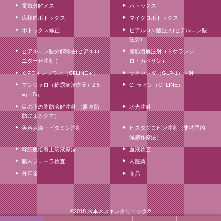
電気分解メス
ボトックス
広頚筋ボトックス
マイクロボトックス
ボトックス修正
ヒアルロン酸注入(ヒアルロン酸
注射)
ヒアルロン酸分解除去(ヒアルロ
脂肪溶解注射（ミケランジェ
ニターゼ注射 )
ロ・カベリン）
ＣFラインプラス（CFLINE＋）
サクセンダ（GLP-1）注射
マンジャロ（糖尿病治療薬）2.5
CFライン（CFLINE）
㎎・5㎎
目の下の脂肪溶解注射 （眼窩脂
水光注射
肪によるクマ）
美容点滴・ビタミン注射
ヒスタグロビン注射（非特異的
減感作療法）
幹細胞培養上清液療法
血液検査
腸内フローラ検査
内服薬
外用薬
商品
©2018 六本木スキンクリニック®