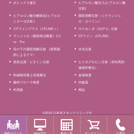
ボトックス修正
ヒアルロン酸注入(ヒアルロン酸
注射)
ヒアルロン酸分解除去(ヒアルロ
脂肪溶解注射（ミケランジェ
ニターゼ注射 )
ロ・カベリン）
ＣFラインプラス（CFLINE＋）
サクセンダ（GLP-1）注射
マンジャロ（糖尿病治療薬）2.5
CFライン（CFLINE）
㎎・5㎎
目の下の脂肪溶解注射 （眼窩脂
水光注射
肪によるクマ）
美容点滴・ビタミン注射
ヒスタグロビン注射（非特異的
減感作療法）
幹細胞培養上清液療法
血液検査
腸内フローラ検査
内服薬
外用薬
商品
©2018 六本木スキンクリニック®
無料カウンセ
Web予約
料金一覧
オンラインシ
お電話