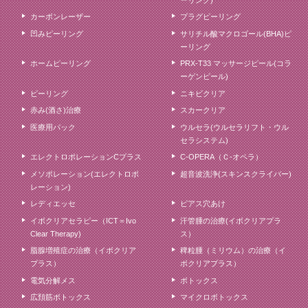
カーボンレーザー
プラグピーリング
凹みピーリング
サリチル酸マクロゴール(BHA)ピ
ーリング
ホームピーリング
PRX-T33 マッサージピール(コラ
ーゲンピール)
ピーリング
ニキビクリア
赤み(酒さ)治療
スカークリア
医療用パック
ウルセラ(ウルセラリフト・ウル
セラシステム)
エレクトロポレーションCプラス
C-OPERA（Ｃ-オペラ）
メソポレーション(エレクトロポ
超音波洗浄(スキンスクライバー)
レーション)
レディエッセ
ピアス穴あけ
イボクリアセラピー（ICT＝Ivo
汗管腫の治療(イボクリアプラ
Clear Therapy)
ス）
脂腺増殖症の治療（イボクリア
稗粒腫（ミリウム）の治療（イ
プラス）
ボクリアプラス）
電気分解メス
ボトックス
広頚筋ボトックス
マイクロボトックス