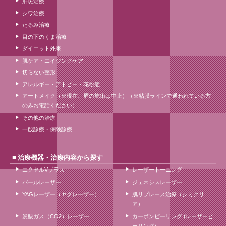
肝斑治療
シワ治療
たるみ治療
目の下のくま治療
ダイエット外来
肌ケア・エイジングケア
切らない整形
アレルギー・アトピー・花粉症
アートメイク（※現在、眉の施術は中止）（※粘膜ラインで通われている方
のみお電話ください）
その他の治療
一般診療・保険診療
治療機器・治療内容から探す
エクセルVプラス
レーザートーニング
パールレーザー
ジェネシスレーザー
YAGレーザー（ヤグレーザー）
肌リプレース治療（シミクリ
ア）
炭酸ガス（CO2）レーザー
カーボンピーリング (レーザーピ
ーリング)