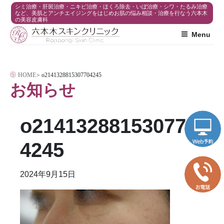
コ
シミ治療・肝斑治療・ニキビ治療・ほくろ除去・いぼ治療・シワ・たるみ治療
など、美肌とアンチエイジングをはじめお肌の悩み相談・治療を行なう六本木
の美容皮膚科
ン
Menu
テ
ン
ツ
HOME
>
o2141328815307704245
へ
お知らせ
ス
キ
o214132881530770
ッ
プ
4245
2024年9月15日