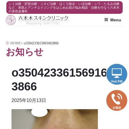
コ
シミ治療・肝斑治療・ニキビ治療・ほくろ除去・いぼ治療・シワ・たるみ治療
など、美肌とアンチエイジングをはじめお肌の悩み相談・治療を行なう六本木
の美容皮膚科
ン
Menu
テ
ン
ツ
HOME
>
o3504233615691663866
へ
お知らせ
ス
キ
o350423361569166
ッ
プ
3866
2025年10月13日