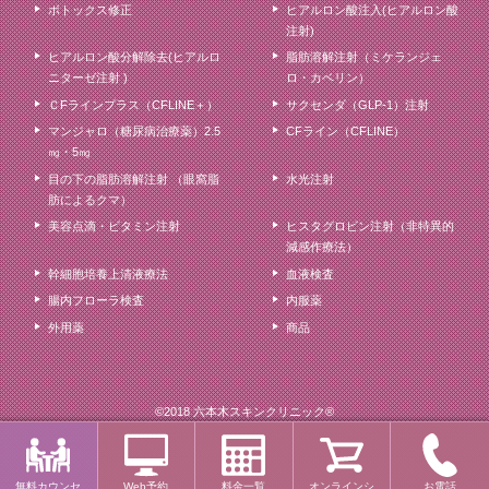
ボトックス修正
ヒアルロン酸注入(ヒアルロン酸
注射)
ヒアルロン酸分解除去(ヒアルロ
脂肪溶解注射（ミケランジェ
ニターゼ注射 )
ロ・カベリン）
ＣFラインプラス（CFLINE＋）
サクセンダ（GLP-1）注射
マンジャロ（糖尿病治療薬）2.5
CFライン（CFLINE）
㎎・5㎎
目の下の脂肪溶解注射 （眼窩脂
水光注射
肪によるクマ）
美容点滴・ビタミン注射
ヒスタグロビン注射（非特異的
減感作療法）
幹細胞培養上清液療法
血液検査
腸内フローラ検査
内服薬
外用薬
商品
©2018 六本木スキンクリニック®
無料カウンセ
Web予約
料金一覧
オンラインシ
お電話