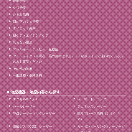
肝斑治療
シワ治療
たるみ治療
目の下のくま治療
ダイエット外来
肌ケア・エイジングケア
切らない整形
アレルギー・アトピー・花粉症
アートメイク（※現在、眉の施術は中止）（※粘膜ラインで通われている方
のみお電話ください）
その他の治療
一般診療・保険診療
治療機器・治療内容から探す
エクセルVプラス
レーザートーニング
パールレーザー
ジェネシスレーザー
YAGレーザー（ヤグレーザー）
肌リプレース治療（シミクリ
ア）
炭酸ガス（CO2）レーザー
カーボンピーリング (レーザーピ
ーリング)