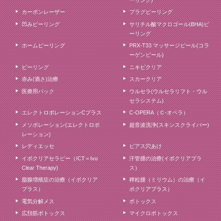
カーボンレーザー
プラグピーリング
凹みピーリング
サリチル酸マクロゴール(BHA)ピ
ーリング
ホームピーリング
PRX-T33 マッサージピール(コラ
ーゲンピール)
ピーリング
ニキビクリア
赤み(酒さ)治療
スカークリア
医療用パック
ウルセラ(ウルセラリフト・ウル
セラシステム)
エレクトロポレーションCプラス
C-OPERA（Ｃ-オペラ）
メソポレーション(エレクトロポ
超音波洗浄(スキンスクライバー)
レーション)
レディエッセ
ピアス穴あけ
イボクリアセラピー（ICT＝Ivo
汗管腫の治療(イボクリアプラ
Clear Therapy)
ス）
脂腺増殖症の治療（イボクリア
稗粒腫（ミリウム）の治療（イ
プラス）
ボクリアプラス）
電気分解メス
ボトックス
広頚筋ボトックス
マイクロボトックス